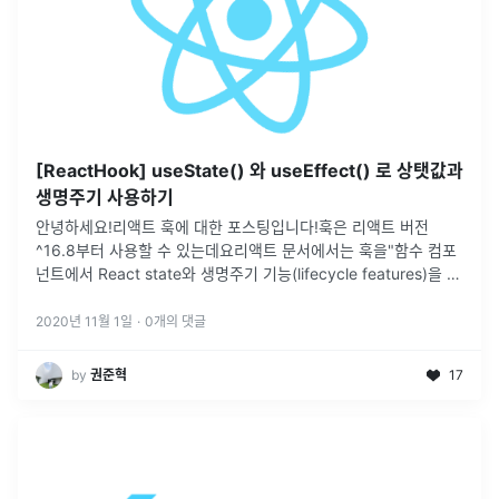
[ReactHook] useState() 와 useEffect() 로 상탯값과
생명주기 사용하기
안녕하세요!리액트 훅에 대한 포스팅입니다!훅은 리액트 버전
^16.8부터 사용할 수 있는데요리액트 문서에서는 훅을"함수 컴포
넌트에서 React state와 생명주기 기능(lifecycle features)을 연
동, 연결 (hook into) 해주는 함수"라고 이해하면
...
2020년 11월 1일
·
0
개의 댓글
by
권준혁
17