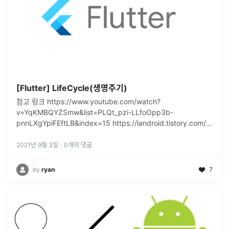
[Flutter] LifeCycle(생명주기)
참고 링크 https://www.youtube.com/watch?
v=YqKMBQYZSmw&list=PLQt_pzi-LLfoOpp3b-
pnnLXgYpiFEftLB&index=15 https://landroid.tistory.com/9
https://betterprogra
...
2021년 9월 3일
·
0
개의 댓글
by
ryan
7