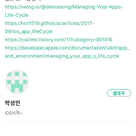
https://velog.io/@delmasong/Managing-Your-Apps-
Life-Cycle
https://hcn1519.github.io/articles/2017-
09/ios_app_lifeCycle
https://cskime.tistory.com/11?category=801416
https://developer.apple.com/documentation/uikit/app_
and_environment/managing_your_app_s_life_cycle
팔로우
박성민
iOS시작~