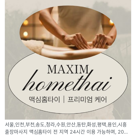
서울,인천,부천,송도,청라,수원,안산,동탄,화성,평택,용인,시흥
출장마사지 맥심홈타이 전 지역 24시간 이용 가능하며, 20대