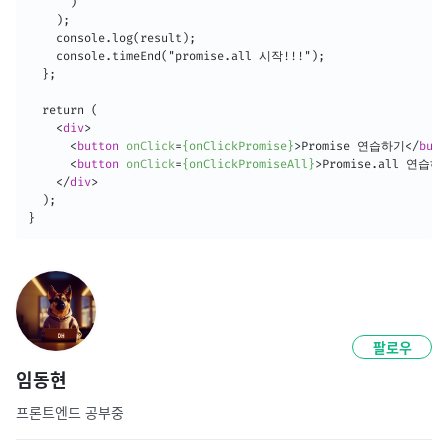
      )

    );

    console.log(result);

    console.timeEnd("promise.all 시작!!!");

  };

  return (

<
div
>
<
button
onClick
=
{onClickPromise}
>
Promise 연습하기
</
butt
<
button
onClick
=
{onClickPromiseAll}
>
Promise.all 연습하
</
div
>
  );

팔로우
임동현
프론트엔드 공부중 