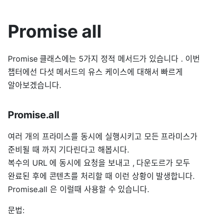
Promise all
Promise 클래스에는 5가지 정적 메서드가 있습니다 . 이번
챕터에선 다섯 메서드의 유스 케이스에 대해서 빠르게
알아보겠습니다.
Promise.all
여러 개의 프라미스를 동시에 실행시키고 모든 프라미스가
준비될 때 까지 기다린다고 해봅시다.
복수의 URL 에 동시에 요청을 보내고 , 다운도르가 모두
완료된 후에 콘텐츠를 처리할 때 이런 상황이 발생합니다.
Promise.all 은 이럴때 사용할 수 있습니다.
문법: