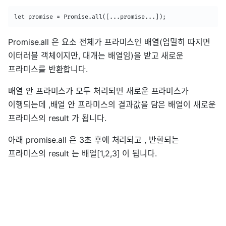
let promise = Promise.all([...promise...]);
Promise.all 은 요소 전체가 프라미스인 배열(엄밀히 따지면
이터러블 객체이지만, 대개는 배열임)을 받고 새로운
프라미스를 반환합니다.
배열 안 프라미스가 모두 처리되면 새로운 프라미스가
이행되는데 ,배열 안 프라미스의 결과값을 담은 배열이 새로운
프라미스의 result 가 됩니다.
아래 promise.all 은 3초 후에 처리되고 , 반환되는
프라미스의 result 는 배열[1,2,3] 이 됩니다.