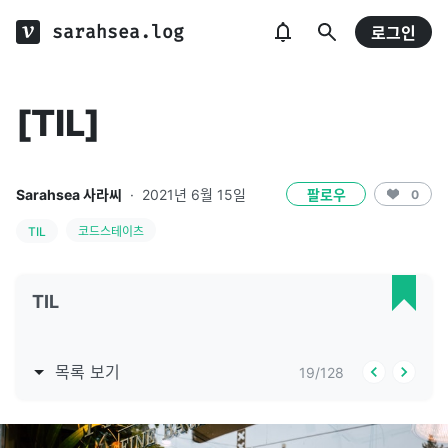
sarahsea.log
로그인
[TIL]
Sarahsea 사라씨
·
2021년 6월 15일
팔로우
0
TIL
코드스테이츠
TIL
목록 보기
19
/
128