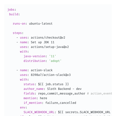
jobs
:
build
:
runs-on
:
 ubuntu
-
latest

steps
:
-
uses
:
 actions/checkout@v2

-
name
:
 Set up JDK 11

uses
:
 actions/setup
-
java@v2

with
:
java-version
:
'11'
distribution
:
'adopt'
-
name
:
 action
-
slack

uses
:
 8398a7/action
-
slack@v3

with
:
status
:
 $
{
{
 job.status 
}
}
author_name
:
 Sloth Backend 
-
 dev

fields
:
 repo
,
commit
,
message
,
author 
# action,event
mention
:
 here

if_mention
:
 failure
,
cancelled

env
:
SLACK_WEBHOOK_URL
:
 $
{
{
 secrets.SLACK_WEBHOOK_URL 
}
}