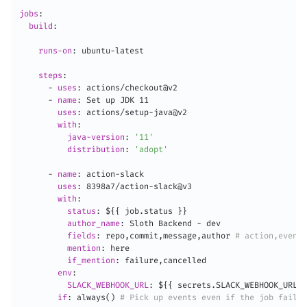
jobs
:
build
:
runs-on
:
 ubuntu
-
latest

steps
:
-
uses
:
 actions/checkout@v2

-
name
:
 Set up JDK 11

uses
:
 actions/setup
-
java@v2

with
:
java-version
:
'11'
distribution
:
'adopt'
-
name
:
 action
-
slack

uses
:
 8398a7/action
-
slack@v3

with
:
status
:
 $
{
{
 job.status 
}
}
author_name
:
 Sloth Backend 
-
 dev

fields
:
 repo
,
commit
,
message
,
author 
# action,even
mention
:
 here

if_mention
:
 failure
,
cancelled

env
:
SLACK_WEBHOOK_URL
:
 $
{
{
 secrets.SLACK_WEBHOOK_URL 
}
if
:
 always() 
# Pick up events even if the job fails 