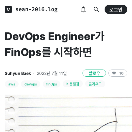
sean-2016.log
로그인
DevOps Engineer가
FinOps를 시작하면
Suhyun Baek
·
2022년 7월 11일
팔로우
10
aws
devops
finOps
비용절감
클라우드