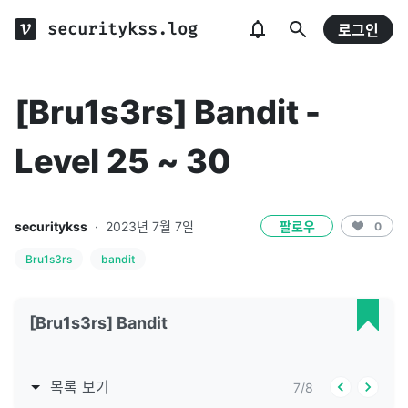
securitykss.log
로그인
[Bru1s3rs] Bandit -
Level 25 ~ 30
securitykss
·
2023년 7월 7일
팔로우
0
Bru1s3rs
bandit
[Bru1s3rs] Bandit
목록 보기
7
/
8