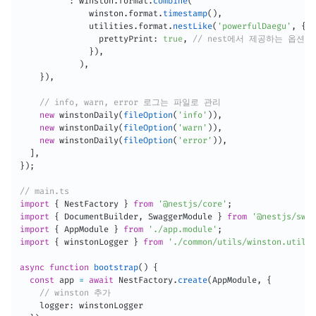
:
 winston
.
format
.
combine
(
              winston
.
format
.
timestamp
(
)
,
              utilities
.
format
.
nestLike
(
'powerfulDaegu'
,
{
                prettyPrint
:
true
,
// nest에서 제공하는 옵션
}
)
,
)
,
}
)
,
// info, warn, error 로그는 파일로 관리
new
winstonDaily
(
fileOption
(
'info'
)
)
,
new
winstonDaily
(
fileOption
(
'warn'
)
)
,
new
winstonDaily
(
fileOption
(
'error'
)
)
,
]
,
}
)
;
// main.ts
import
{
 NestFactory 
}
from
'@nestjs/core'
;
import
{
 DocumentBuilder
,
 SwaggerModule 
}
from
'@nestjs/swag
import
{
 AppModule 
}
from
'./app.module'
;
import
{
 winstonLogger 
}
from
'./common/utils/winston.util'
;
async
function
bootstrap
(
)
{
const
 app 
=
await
 NestFactory
.
create
(
AppModule
,
{
// winston 추가
    logger
:
 winstonLogger
