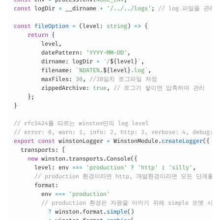
const
 logDir 
=
 __dirname 
+
'/../../logs'
;
// log 파일을 관리
const
fileOption
=
(
level
:
string
)
=>
{
return
{
        level
,
        datePattern
:
'YYYY-MM-DD'
,
        dirname
:
 logDir 
+
`
/
${
level
}
`
,
        filename
:
`
%DATE%.
${
level
}
.log
`
,
        maxFiles
:
30
,
//30일치 로그파일 저장
        zippedArchive
:
true
,
// 로그가 쌓이면 압축하여 관리
}
;
}
// rfc5424를 따르는 winston만의 log level
// error: 0, warn: 1, info: 2, http: 3, verbose: 4, debug: 5
export
const
 winstonLogger 
=
 WinstonModule
.
createLogger
(
{
  transports
:
[
new
winston
.
transports
.
Console
(
{
      level
:
 env 
===
'production'
?
'http'
:
'silly'
,
// production 환경이라면 http, 개발환경이라면 모든 단계를 
      format
:
        env 
===
'production'
// production 환경은 자원을 아끼기 위해 simple 포맷 사용
?
 winston
.
format
.
simple
(
)