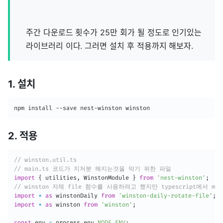
주간 다운로드 횟수가 25만 회가 될 정도로 인기있는
라이브러리 이다. 그러면 설치 후 적용까지 해보자.
1. 설치
npm install --save nest-winston winston
2. 적용
// winston.util.ts
// main.ts 코드가 지저분 해지는것을 막기 위한 파일
import
{
 utilities
,
 WinstonModule 
}
from
'nest-winston'
;
// winston 자체 file 함수를 사용하려고 했지만 typescript에서 
import
*
as
 winstonDaily 
from
'winston-daily-rotate-file'
;
import
*
as
 winston 
from
'winston'
;
const
 env 
=
 process
.
env
.
NODE_ENV
;