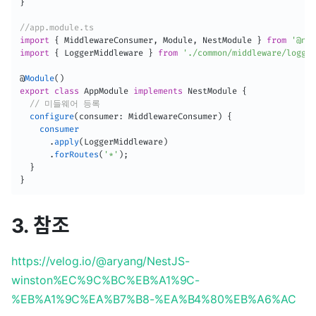
}
//app.module.ts
import
{
 MiddlewareConsumer
,
 Module
,
 NestModule 
}
from
'@nes
import
{
 LoggerMiddleware 
}
from
'./common/middleware/logger
@
Module
(
)
export
class
AppModule
implements
NestModule
{
// 미들웨어 등록
configure
(
consumer
:
 MiddlewareConsumer
)
{
consumer
.
apply
(
LoggerMiddleware
)
.
forRoutes
(
'*'
)
;
}
}
3. 참조
https://velog.io/@aryang/NestJS-
winston%EC%9C%BC%EB%A1%9C-
%EB%A1%9C%EA%B7%B8-%EA%B4%80%EB%A6%AC