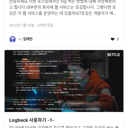
안녕하세요.이번 포스팅에서는 log 찍는 방법에 대해 작성해보려
고 합니다.대부분의 회사에 웹 서비스는 로깅합니다. 그렇다면 로
깅은 이 웹 서비스를 운영하는 데 있을까요?로깅은 개발자가 에러
혹은 퍼포먼스 이슈를 발견하는데 도움을 줍니다.로그들을 재구성
하여 시스템을 파악
...
2022년 1월 10일
·
0
개의 댓글
by
임태빈
3
Logback 사용하기 -1-
모니터에 이상한 글자들이 주르륵 올라가고 그것을 유심히 보는 해