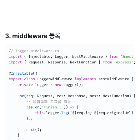
3. middleware 등록
// logger.middleware.ts
import
{
 Injectable
,
 Logger
,
 NestMiddleware 
}
from
'@nestjs/
import
{
 Request
,
 Response
,
 NextFunction 
}
from
'express'
;
@
Injectable
(
)
export
class
LoggerMiddleware
implements
NestMiddleware
{
private
 logger 
=
new
Logger
(
)
;
use
(
req
:
 Request
,
 res
:
 Response
,
 next
:
 NextFunction
)
{
// 응답할떄 로그를 찍음 
        res
.
on
(
'finish'
,
(
)
=>
{
this
.
logger
.
log
(
`
${
req
.
ip
}
${
req
.
originalUrl
}
${
}
)
;
next
(
)
;
}