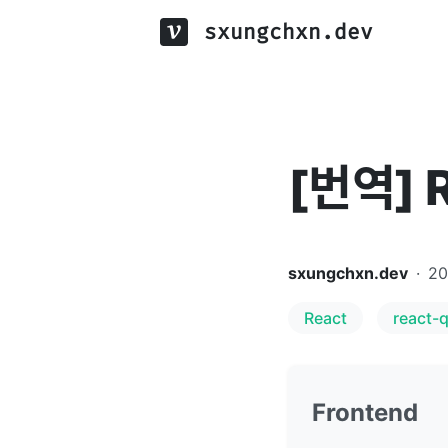
sxungchxn.dev
[번역] 
sxungchxn.dev
·
2
React
react-
Frontend