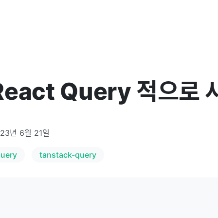
React Query 적으로
023년 6월 21일
query
tanstack-query