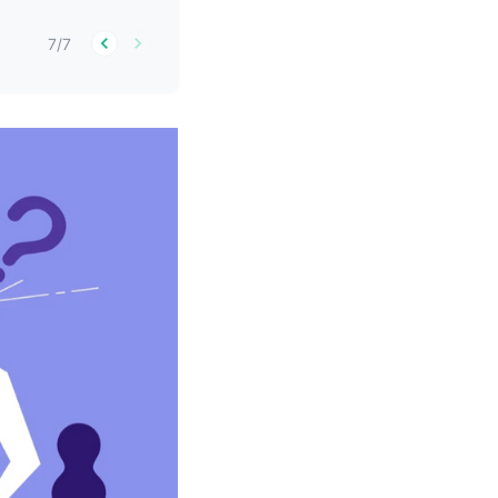
7
/
7