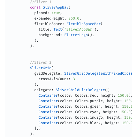
//Sliver 1
const
SliverAppBar
(
            pinned
:
true
,
            expandedHeight
:
250.0
,
            flexibleSpace
:
FlexibleSpaceBar
(
              title
:
Text
(
'SliverAppBar'
)
,
              background
:
FlutterLogo
(
)
,
)
,
)
,
//Sliver 2
SliverGrid
(
            gridDelegate
:
SliverGridDelegateWithFixedCrossAx
              crossAxisCount
:
3
)
,
            delegate
:
SliverChildListDelegate
(
[
Container
(
color
:
 Colors
.
red
,
 height
:
150.0
)
,
Container
(
color
:
 Colors
.
purple
,
 height
:
150.0
)
Container
(
color
:
 Colors
.
green
,
 height
:
150.0
)
,
Container
(
color
:
 Colors
.
cyan
,
 height
:
150.0
)
,
Container
(
color
:
 Colors
.
indigo
,
 height
:
150.0
)
Container
(
color
:
 Colors
.
black
,
 height
:
150.0
)
,
]
,
)
)
,