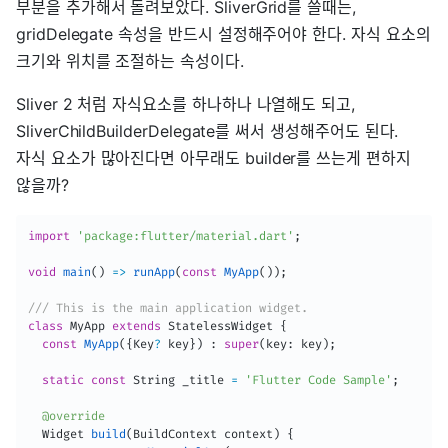
부분을 추가해서 돌려보았다. SliverGrid를 쓸때는,
gridDelegate 속성을 반드시 설정해주어야 한다. 자식 요소의
크기와 위치를 조절하는 속성이다.
Sliver 2 처럼 자식요소를 하나하나 나열해도 되고,
SliverChildBuilderDelegate를 써서 생성해주어도 된다.
자식 요소가 많아진다면 아무래도 builder를 쓰는게 편하지
않을까?
import
'package:flutter/material.dart'
;
void
main
(
)
=
>
runApp
(
const
MyApp
(
)
)
;
/// This is the main application widget.
class
MyApp
extends
StatelessWidget
{
const
MyApp
(
{
Key
?
 key
}
)
:
super
(
key
:
 key
)
;
static
const
 String _title 
=
'Flutter Code Sample'
;
@override
  Widget 
build
(
BuildContext context
)
{