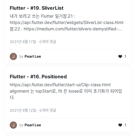
Flutter - #19. SliverList
내가 보려고 쓰는 Flutter 일기참고1 :
https://api.flutter.dev/flutter/widgets/SliverList-class.html
참고2 : https://medium.com/flutter/slivers-demystified-
...
2021년 6월 17일
·
0
개의 댓글
by
Pearl Lee
1
Flutter - #16. Positioned
https://api.flutter.dev/flutter/dart-ui/Clip-class.html
alignment 는 topStart로, fit 은 loose로 이미 초기화가 되어있
다.
2021년 6월 12일
·
0
개의 댓글
by
Pearl Lee
1