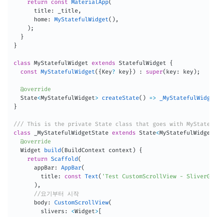
return
const
MaterialApp
(
      title
:
 _title
,
      home
:
MyStatefulWidget
(
)
,
)
;
}
}
class
MyStatefulWidget
extends
StatefulWidget
{
const
MyStatefulWidget
(
{
Key
?
 key
}
)
:
super
(
key
:
 key
)
;
@override
  State
<
MyStatefulWidget
>
createState
(
)
=
>
_MyStatefulWidget
}
/// This is the private State class that goes with MyStatefu
class
_MyStatefulWidgetState
extends
State
<
MyStatefulWidget
>
@override
  Widget 
build
(
BuildContext context
)
{
return
Scaffold
(
      appBar
:
AppBar
(
        title
:
const
Text
(
'Test CustomScrollView - SliverGri
)
,
//요기부터 시작
      body
:
CustomScrollView
(
        slivers
:
<
Widget
>
[