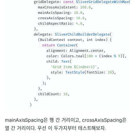
            gridDelegate
:
const
SliverGridDelegateWithMaxCro
              maxCrossAxisExtent
:
200.0
,
              mainAxisSpacing
:
10.0
,
              crossAxisSpacing
:
10.0
,
              childAspectRatio
:
4.0
,
)
,
            delegate
:
SliverChildBuilderDelegate
(
(
BuildContext context
,
 int index
)
{
return
Container
(
                  alignment
:
 Alignment
.
center
,
                  color
:
 Colors
.
teal
[
100
*
(
index 
%
9
)
]
,
                  child
:
Text
(
'Grid Item ${index+1}'
,
                    style
:
TextStyle
(
fontSize
:
20
)
,
)
,
)
;
}
,
              childCount
:
10
,
)
,
)
mainAxisSpacing은 행 간 거리이고, crossAxisSpacing은
열 간 거리이다. 우선 이 두가지부터 테스트해보자.