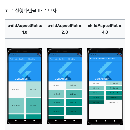
고로 실행화면을 바로 보자.
childAspectRatio:
childAspectRatio:
childAspectRatio:
1.0
2.0
4.0