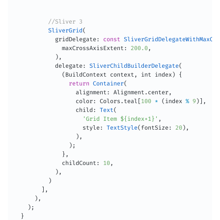
//Sliver 3
SliverGrid
(
            gridDelegate
:
const
SliverGridDelegateWithMaxCro
              maxCrossAxisExtent
:
200.0
,
)
,
            delegate
:
SliverChildBuilderDelegate
(
(
BuildContext context
,
 int index
)
{
return
Container
(
                  alignment
:
 Alignment
.
center
,
                  color
:
 Colors
.
teal
[
100
*
(
index 
%
9
)
]
,
                  child
:
Text
(
'Grid Item ${index+1}'
,
                    style
:
TextStyle
(
fontSize
:
20
)
,
)
,
)
;
}
,
              childCount
:
10
,
)
,
)
]
,
)
,
)
;
}