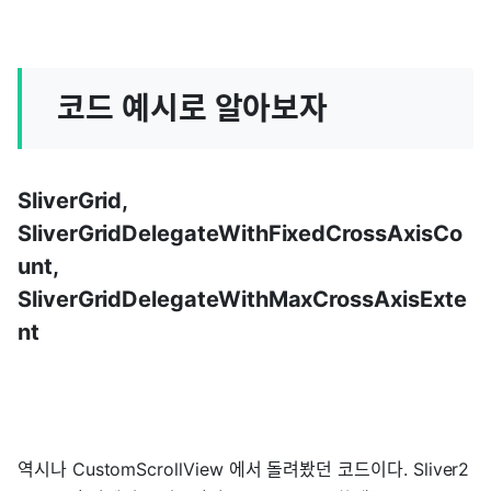
코드 예시로 알아보자
SliverGrid,
SliverGridDelegateWithFixedCrossAxisCo
unt,
SliverGridDelegateWithMaxCrossAxisExte
nt
역시나 CustomScrollView 에서 돌려봤던 코드이다. Sliver2