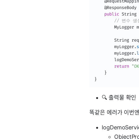
@RequestMappin
@ResponseBody
public
String
// 변수 생
MyLogger
 m
String
 req
        myLogger
.
s
        myLogger
.
l
        logDemoSer
return
"OK
}
}
🔍 출력물 확인
똑같은 에러가 이번엔 l
logDemoSer
ObjectP