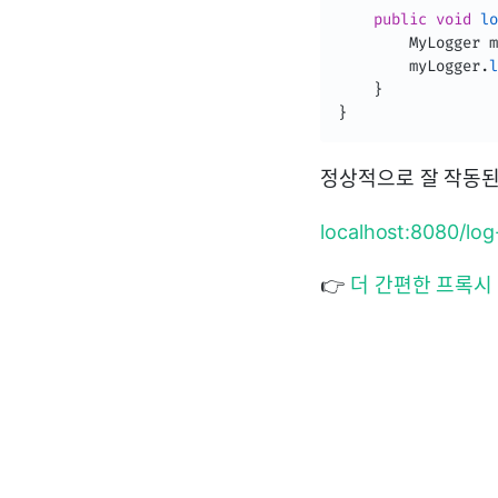
public
void
lo
MyLogger
 m
        myLogger
.
l
}
}
정상적으로 잘 작동된
localhost:8080/lo
👉
더 간편한 프록시