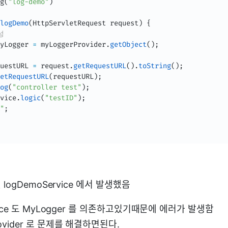
g
(
"log-demo"
)
logDemo
(
HttpServletRequest
 request
)
{
성
yLogger 
=
 myLoggerProvider
.
getObject
(
)
;
uestURL 
=
 request
.
getRequestURL
(
)
.
toString
(
)
;
etRequestURL
(
requestURL
)
;
og
(
"controller test"
)
;
vice
.
logic
(
"testID"
)
;
"
;
ogDemoService 에서 발생했음
vice 도 MyLogger 를 의존하고있기때문에 에러가 발생함
rovider 로 문제를 해결하면된다.