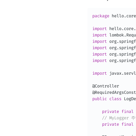
package
hello
.
core
import
hello
.
core
.
import
 lombok
.
Requ
import
org
.
springf
import
org
.
springf
import
org
.
springf
import
org
.
springf
import
javax
.
servl
@Controller
@RequiredArgsConst
public
class
LogDe
private
final
// MyLogger
private
final