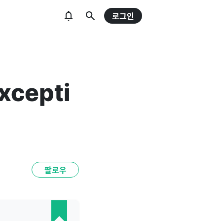
로그인
xcepti
팔로우