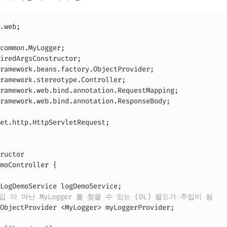
.
web
;
common
.
MyLogger
;
iredArgsConstructor
;
ramework
.
beans
.
factory
.
ObjectProvider
;
ramework
.
stereotype
.
Controller
;
ramework
.
web
.
bind
.
annotation
.
RequestMapping
;
ramework
.
web
.
bind
.
annotation
.
ResponseBody
;
et
.
http
.
HttpServletRequest
;
ructor
moController
{
LogDemoService
 logDemoService
;
 주입 이 아닌 MyLogger 를 찾을 수 있는 (DL) 필드가 주입이 됨
ObjectProvider
<
MyLogger
>
 myLoggerProvider
;