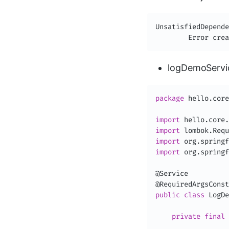
UnsatisfiedDepende
Error
 crea
logDemoServ
package
hello
.
core
import
hello
.
core
.
import
 lombok
.
Requ
import
org
.
springf
import
org
.
springf
@Service
@RequiredArgsConst
public
class
LogDe
private
final