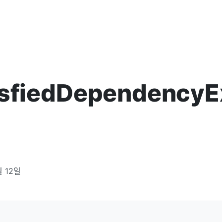
isfiedDependencyE
월 12일