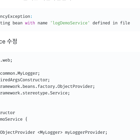
ncyException
:
ting bean 
with
 name 
'logDemoService'
 defined in file
ice 수정
.
web
;
common
.
MyLogger
;
iredArgsConstructor
;
ramework
.
beans
.
factory
.
ObjectProvider
;
ramework
.
stereotype
.
Service
;
ructor
moService
{
ObjectProvider
<
MyLogger
>
 myLoggerProvider
;