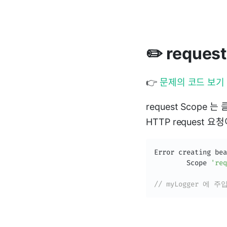
✏️ requ
👉
문제의 코드 보기
request Scope
HTTP request
Error
 creating bea
Scope
'req
// myLogger 에 