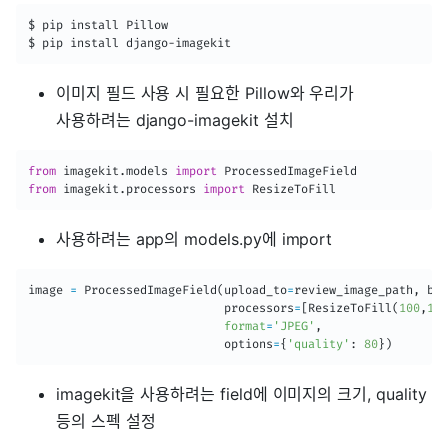
$ pip install Pillow

$ pip install django-imagekit
이미지 필드 사용 시 필요한 Pillow와 우리가
사용하려는 django-imagekit 설치
from
 imagekit
.
models 
import
from
 imagekit
.
processors 
import
 ResizeToFill
사용하려는 app의 models.py에 import
image 
=
 ProcessedImageField
(
upload_to
=
review_image_path
,
 bla
                            processors
=
[
ResizeToFill
(
100
,
100
format
=
'JPEG'
,
                            options
=
{
'quality'
:
80
}
)
imagekit을 사용하려는 field에 이미지의 크기, quality
등의 스펙 설정