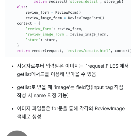
return
 redirect
(
'stores:detail'
,
 store_pk
)
else
:
        review_form 
=
 ReviewForm
(
)
        review_image_form 
=
 ReviewImageForm
(
)
    context 
=
{
'review_form'
:
 review_form
,
'review_image_form'
:
 review_image_form
,
'store'
:
 store
,
}
return
 render
(
request
,
'reviews/create.html'
,
 context
)
사용자로부터 입력받은 이미지는 `request.FILES'에서
getlist메서드를 이용해 받아올 수 있음
getlist로 받을 때 'image'는 field명(input tag 직접
작성 시 name 지정 가능)
이미지 파일들은 for문을 통해 각각의 ReviewImage
객체로 생성