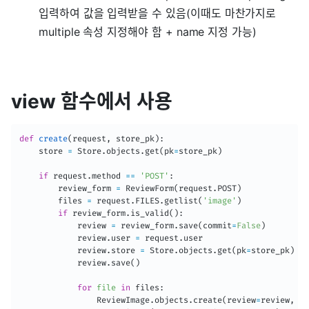
입력하여 값을 입력받을 수 있음(이때도 마찬가지로
multiple 속성 지정해야 함 + name 지정 가능)
view 함수에서 사용
def
create
(
request
,
 store_pk
)
:
    store 
=
 Store
.
objects
.
get
(
pk
=
store_pk
)
if
 request
.
method 
==
'POST'
:
        review_form 
=
 ReviewForm
(
request
.
POST
)
        files 
=
 request
.
FILES
.
getlist
(
'image'
)
if
 review_form
.
is_valid
(
)
:
            review 
=
 review_form
.
save
(
commit
=
False
)
            review
.
user 
=
 request
.
user

            review
.
store 
=
 Store
.
objects
.
get
(
pk
=
store_pk
)
            review
.
save
(
)
for
file
in
 files
:
                ReviewImage
.
objects
.
create
(
review
=
review
,
 im