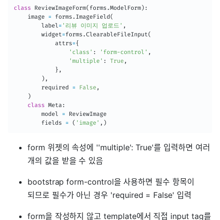
class
ReviewImageForm
(
forms
.
ModelForm
)
:
    image 
=
 forms
.
ImageField
(
        label
=
'리뷰 이미지 업로드'
,
        widget
=
forms
.
ClearableFileInput
(
            attrs
=
{
'class'
:
'form-control'
,
'multiple'
:
True
,
}
,
)
,
        required 
=
False
,
)
class
Meta
:
        model 
=
 ReviewImage

        fields 
=
(
'image'
,
)
form 위젯의 속성에 ''multiple': True'를 입력하면 여러
개의 값을 받을 수 있음
bootstrap form-control을 사용하면 필수 항목이
되므로 필수가 아닌 경우 'required = False' 입력
form을 작성하지 않고 template에서 직접 input tag를