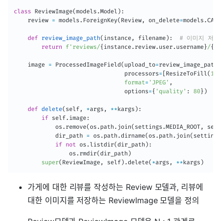
class
ReviewImage
(
models
.
Model
)
:
    review 
=
 models
.
ForeignKey
(
Review
,
 on_delete
=
models
.
CASC
def
review_image_path
(
instance
,
 filename
)
:
# 이미지 저장
return
f'reviews/
{
instance
.
review
.
user
.
username
}
/
{
fi
    image 
=
 ProcessedImageField
(
upload_to
=
review_image_path
,
                                processors
=
[
ResizeToFill
(
100
format
=
'JPEG'
,
                                options
=
{
'quality'
:
80
}
)
def
delete
(
self
,
*
args
,
**
kargs
)
:
if
 self
.
image
:
            os
.
remove
(
os
.
path
.
join
(
settings
.
MEDIA_ROOT
,
 self
            dir_path 
=
 os
.
path
.
dirname
(
os
.
path
.
join
(
settings
if
not
 os
.
listdir
(
dir_path
)
:
                os
.
rmdir
(
dir_path
)
super
(
ReviewImage
,
 self
)
.
delete
(
*
args
,
**
kargs
)
가게에 대한 리뷰를 작성하는 Review 모델과, 리뷰에
대한 이미지를 저장하는 ReviewImage 모델을 정의