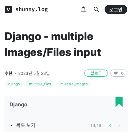
shunny.log
로그인
Django - multiple
Images/Files input
수현
·
2023년 5월 23일
팔로우
0
django
multiple_files
multiple_images
Django
목록 보기
19
/
19