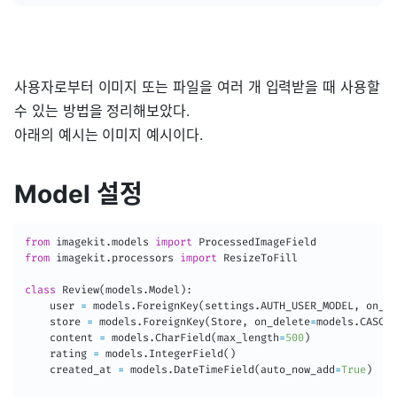
사용자로부터 이미지 또는 파일을 여러 개 입력받을 때 사용할
수 있는 방법을 정리해보았다.
아래의 예시는 이미지 예시이다.
Model 설정
from
 imagekit
.
models 
import
from
 imagekit
.
processors 
import
 ResizeToFill

class
Review
(
models
.
Model
)
:
    user 
=
 models
.
ForeignKey
(
settings
.
AUTH_USER_MODEL
,
 on_de
    store 
=
 models
.
ForeignKey
(
Store
,
 on_delete
=
models
.
CASCAD
    content 
=
 models
.
CharField
(
max_length
=
500
)
    rating 
=
 models
.
IntegerField
(
)
    created_at 
=
 models
.
DateTimeField
(
auto_now_add
=
True
)