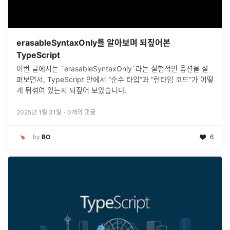
erasableSyntaxOnly를 알아보며 되짚어본
TypeScript
이번 글에서는 `erasableSyntaxOnly`라는 실험적인 옵션을 살
펴보면서, TypeScript 안에서 “순수 타입”과 “런타임 코드”가 어떻
게 뒤섞여 있는지 되짚어 보았습니다.
2025년 1월 31일
·
0
개의 댓글
by
BO
6