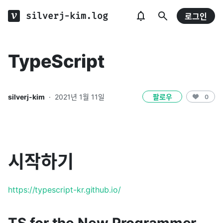
silverj-kim.log
로그인
TypeScript
silverj-kim
·
2021년 1월 11일
팔로우
0
시작하기
https://typescript-kr.github.io/