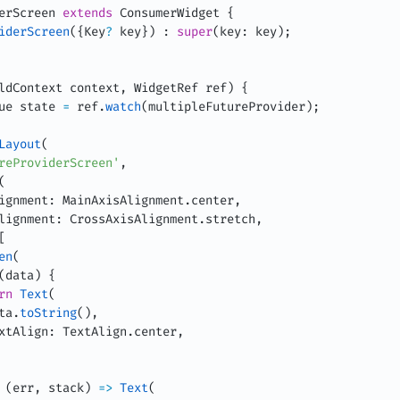
erScreen
extends
ConsumerWidget
{
iderScreen
(
{
Key
?
 key
}
)
:
super
(
key
:
 key
)
;
ldContext context
,
 WidgetRef ref
)
{
ue state 
=
 ref
.
watch
(
multipleFutureProvider
)
;
Layout
(
reProviderScreen'
,
(
ignment
:
 MainAxisAlignment
.
center
,
lignment
:
 CrossAxisAlignment
.
stretch
,
[
en
(
(
data
)
{
rn
Text
(
ta
.
toString
(
)
,
xtAlign
:
 TextAlign
.
center
,
(
err
,
 stack
)
=
>
Text
(