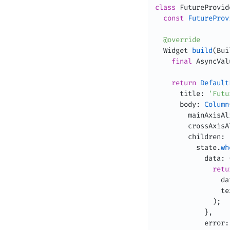
class
FutureProvid
const
FutureProv
@override
  Widget 
build
(
Bui
final
 AsyncVal
return
Default
      title
:
'Futu
      body
:
Column
        mainAxisAl
        crossAxisA
        children
:
          state
.
wh
            data
:
retu
                da
                te
)
;
}
,
            error
: