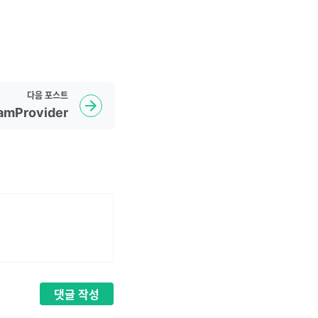
다음
포스트
eamProvider
댓글
작성