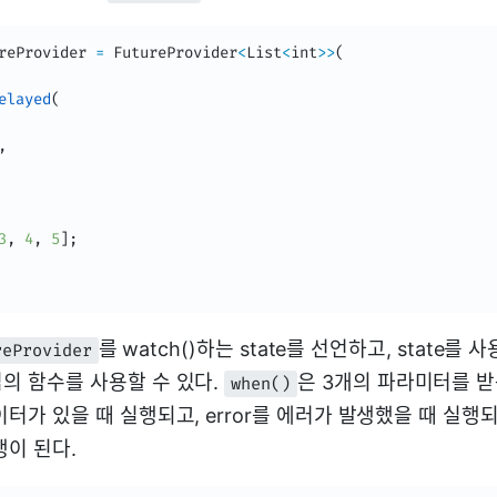
reProvider 
=
 FutureProvider
<
List
<
int
>>
(
elayed
(
,
3
,
4
,
5
]
;
를 watch()하는 state를 선언하고, state를
reProvider
의 함수를 사용할 수 있다.
은 3개의 파라미터를 받
when()
터가 있을 때 실행되고, error를 에러가 발생했을 때 실행되고,
행이 된다.