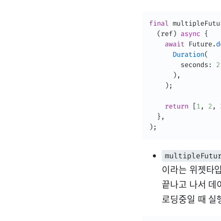
final
 multipleFutu
(
ref
)
async
{
await
 Future
.
d
Duration
(
        seconds
:
2
)
,
)
;
return
[
1
,
2
,
}
,
)
;
multipleFutu
이라는 위젯타입
끝나고 나서 데이
로딩중일 때 실