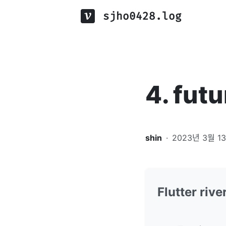
sjho0428.log
4. fut
shin
·
2023년 3월 1
Flutter riv