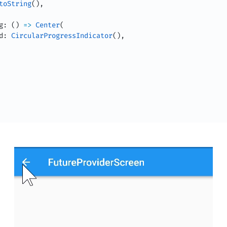
toString
(
)
,
g
:
(
)
=
>
Center
(
d
:
CircularProgressIndicator
(
)
,