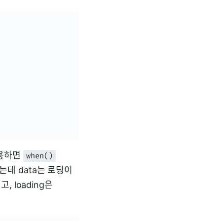
 사용하면
when()
는데 data는 로딩이
 loading은