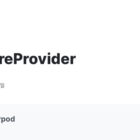
ureProvider
3일
erpod