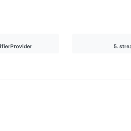
ifierProvider
5. str