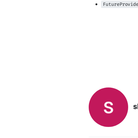
FutureProvid
s