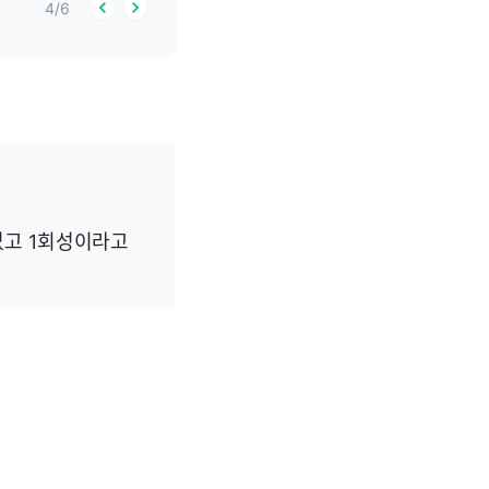
4
/
6
없고 1회성이라고