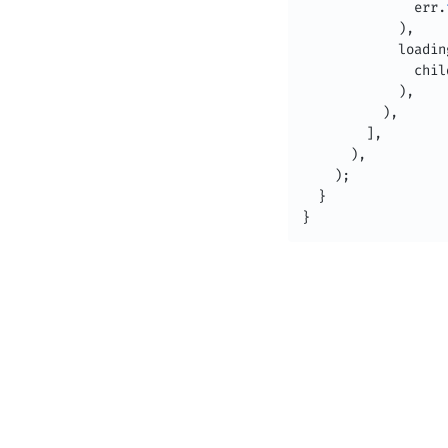
              err
.
)
,
            loadin
              chil
)
,
)
,
]
,
)
,
)
;
}
}