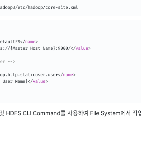
adoop3/etc/hadoop/core-site.xml
efaultFS
</
name
>
s://{Master Host Name}:9000/
</
value
>
er -->
op.http.staticuser.user
</
name
>
 User Name}
</
value
>
I 및 HDFS CLI Command를 사용하여 File System에서
가