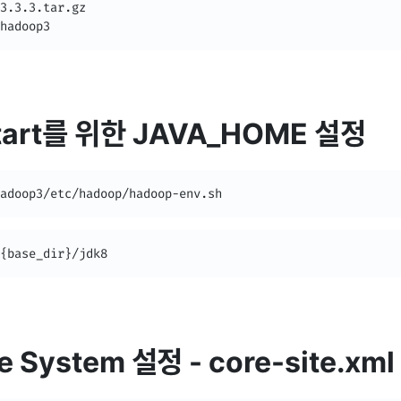
3.3.3.tar.gz

hadoop3
tart를 위한 JAVA_HOME 설정
adoop3/etc/hadoop/hadoop-env.sh
{base_dir}/jdk8
le System 설정 - core-site.xml