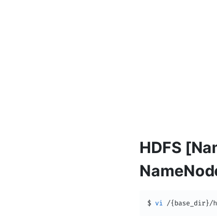
HDFS [Na
NameNode]
$ 
vi
 /
{
base_dir
}
/h