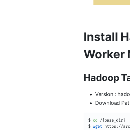
Install
Worker
Hadoop Tar
Version : hado
Download Pat
$ 
cd
 /
{
base_dir
}
$ 
wget
 https://arc