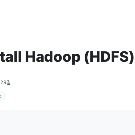
stall Hadoop (HDFS)
 29일
k