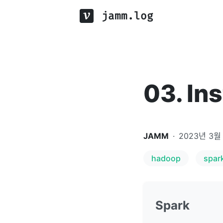
jamm.log
03. In
JAMM
·
2023년 3월
hadoop
spar
Spark