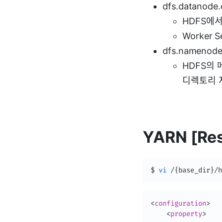
dfs.datanode.
HDFS에
Worker
dfs.namenode.
HDFS의
디렉토리 지정
YARN [Res
$ 
vi
 /
{
base_dir
}
/h
<
configuration
>
<
property
>