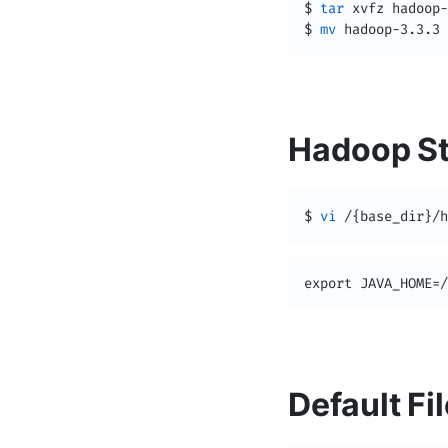
$ 
tar
 xvfz hadoop-
$ 
mv
 hadoop-3.3.3 
Hadoop S
$ 
vi
 /
{
base_dir
}
/h
export JAVA_HOME=/
Default Fi