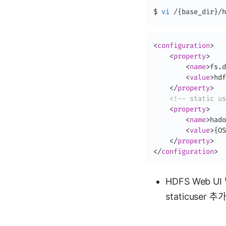
$ 
vi
 /
{
base_dir
}
/h
<
configuration
>
<
property
>
<
name
>
fs.d
<
value
>
hdf
</
property
>
<!-- static us
<
property
>
<
name
>
hado
<
value
>
{OS
</
property
>
</
configuration
>
HDFS Web U
staticuser 추