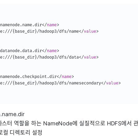
namenode.name.dir
</
name
>
e:///{base_dir}/hadoop3/dfs/name
</
value
>
datanode.data.dir
</
name
>
e:///{base_dir}/hadoop3/dfs/data
</
value
>
namenode.checkpoint.dir
</
name
>
e:///{base_dir}/hadoop3/dfs/namesecondary
</
value
>
.name.dir
 마스터 역할을 하는 NameNode에 실질적으로 HDFS에서
로컬 디렉토리 설정