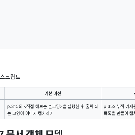
바스크립트
기본 미션
p.315의 <직접 해보는 손코딩>을 실행한 후 출력 되
p.352 누적 예
는 고양이 이미지 캡처하기
목록을 만들어 캡
07 문서 객체 모델