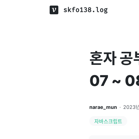
skfo138.log
혼자 공
07 ~ 0
narae_mun
·
2023년
자바스크립트