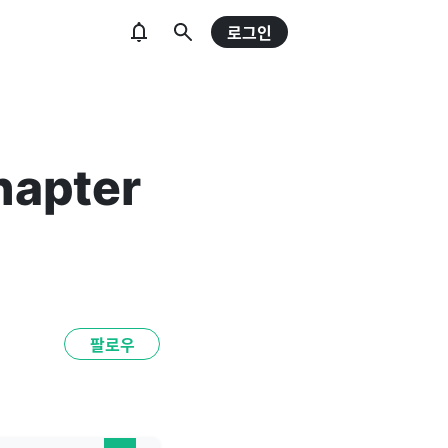
로그인
apter
팔로우