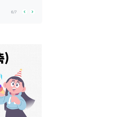
6
/
7