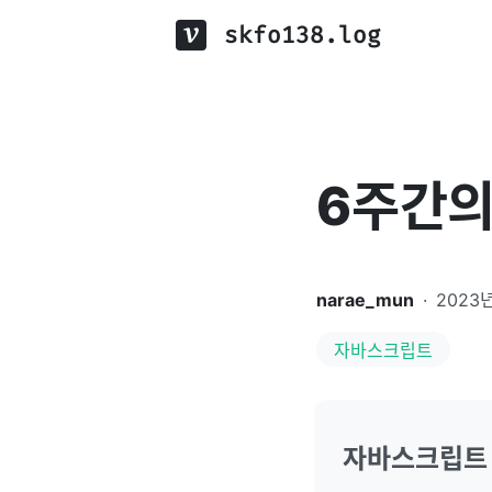
skfo138.log
6주간의
narae_mun
·
2023년
자바스크립트
자바스크립트