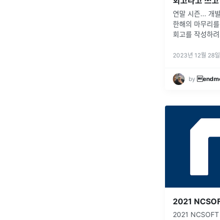
연말 시즌... 
한해의 마무리를 
회고를 작성하려
회고들처럼 똑같
뭔가 특이한 회
2023년 12월 28일
는 방식으로 글을
by
endm
2021 NCSOF