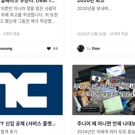
회고라고 쓰고 실패라고 부른다. (feat 1년차 개발자)
2020년 회고
개발자뿐만 아니라 정말 많은 사람이
2020년을 보내며...
위해 회고를 작성합니다. 저 또한
고 했는데 그동안 제가 작성했던
은 회고를 쓰긴 싫었어요. 그래서
고를 만들고 싶었는데 제가 좋아하
·
2
개의 댓글
2020년 12월 26일
·
10
개의 댓글
 쓰게 됐
...
oseung
44
by
Dion
2021 NCSOFT 신입 공채 (서비스 플랫폼 개발) 합격 후기
T 합격 후기
2024년은 저에게 여러 모로 중