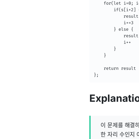
    for(let i=0; i
        if(s[i+2] 
            result
            i+=3

        } else {

            result
            i++

        }

    }

    return result

};
Explanati
이 문제를 해결
한 자리 수인지 