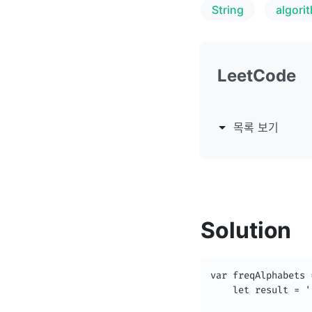
String
algori
LeetCode
목록 보기
Solution
var freqAlphabets 
    let result = ''