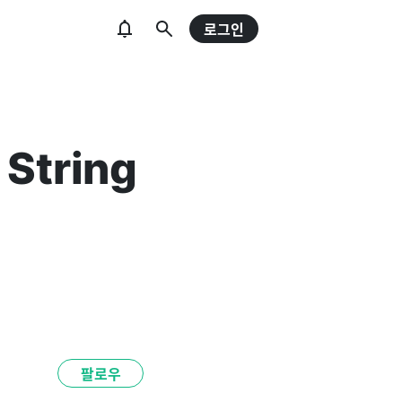
로그인
 String
팔로우