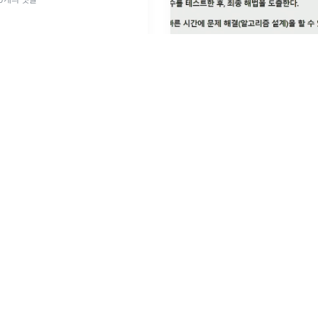
완전 검색 방법은 문제의 해법으로
모든 경우의 수를 나열해보고 확
Brute-force 혹은 generate-
고도 불린다.모든 경우의 수를 테
해법을 도출일반적으로 경우의 
2021년 3월 22일
·
0
개의 댓글
적을 때 유용상대적
...
4
by
JIYEONG YUN
양한 String Method
e 변수의 타입을 알려줍니다.
sNotEmpty 문자열이 비워 있는지,
. compareTo 문자열 정렬 순
같으면 0, 더 앞이면 -1, 뒤면 1