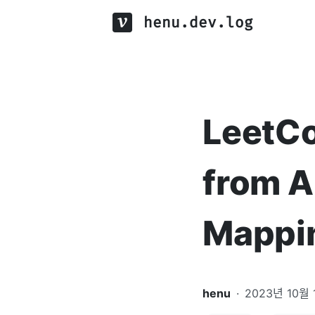
henu.dev.log
LeetCo
from A
Mappi
henu
·
2023년 10월 