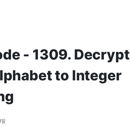
de - 1309. Decrypt
lphabet to Integer
ng
1일