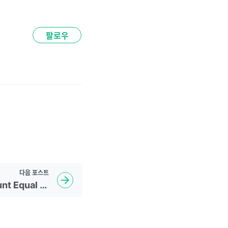
팔로우
다음
포스트
LeetCode - 2176. Count Equal and Divisible Pairs in an Array