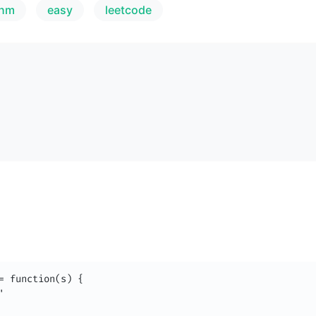
thm
easy
leetcode
= function(s) {


