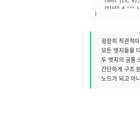
    const [[a, b],
    return a === c
}
굉장히 직관적이
모든 엣지들을 다
두 엣지의 공통 
간단하게 구조 
노드가 되고 아