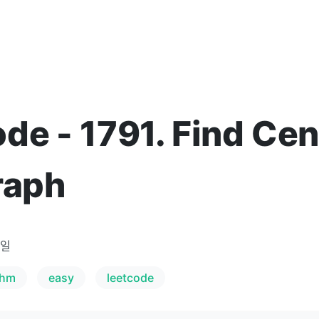
de - 1791. Find Cen
raph
6일
thm
easy
leetcode