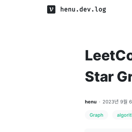
henu.dev.log
LeetCo
Star G
henu
·
2023년 9월 
Graph
algori