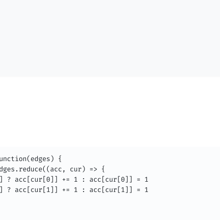
unction(edges) {

dges.reduce((acc, cur) => {

] ? acc[cur[0]] += 1 : acc[cur[0]] = 1

] ? acc[cur[1]] += 1 : acc[cur[1]] = 1
