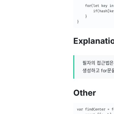
    for(let key in
        if(hash[ke
    }

}
Explanati
필자의 접근법은 
생성하고 for문
Other
var findCenter = f