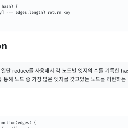
 hash) {

y] === edges.length) return key

on
일단 reduce를 사용해서 각 노드별 엣지의 수를 기록한 ha
을 통해 노드 중 가장 많은 엣지를 갖고있는 노드를 리턴하는
unction(edges) {
