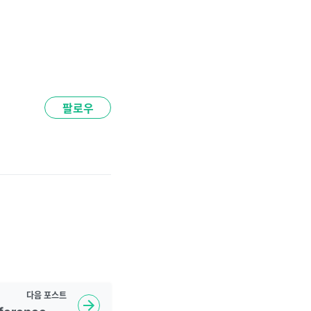
팔로우
다음
포스트