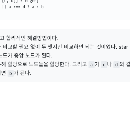
 [c, d]] = edges;

 || a === d ? a : b 

고 합리적인 해결방법이다.
 비교할 필요 없이 두 엣지만 비교하면 되는 것이었다. star 
노드가 중앙 노드가 된다.
분해 할당으로 노드들을 할당한다. 그리고
가
나
와 
a
c
d
니면
가 된다.
b