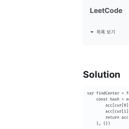
LeetCode
목록 보기
Solution
var findCenter = f
    const hash = e
        acc[cur[0]
        acc[cur[1]
        return acc

    }, {})
