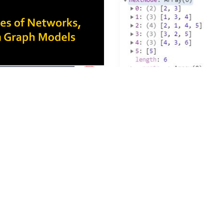
2. Properties of Networks and Random Graph Models
[자료구조] 그래프 / 깊이,
erty, Random Graph Models
깊이 너비 우선탐색을 알기전 그
]
고 넘어가야됩니다. Graph(그래
리와 비슷하게 노드와 엣지로 구
그래프에서는 워딩이 다르지만 이
글에서는 노드와 엣지로 표현하겠
5
개의 댓글
2020년 5월 7일
·
0
개의 댓글
노드를 버텍스(vertex), 엣
...
GNN
6
by
설영환