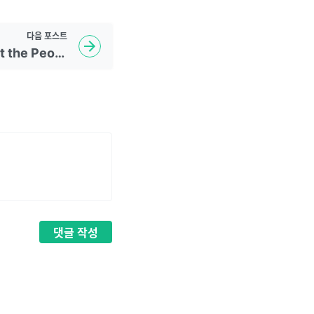
다음
포스트
LeetCode - 2418. Sort the People
댓글
작성