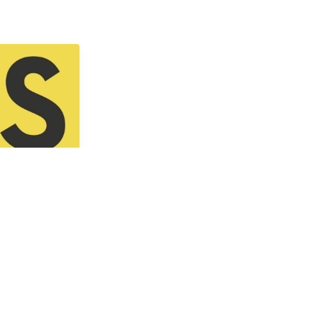
하기[JS]
Object 객체의
하며,
g()를 상속받지 않습
ng() 메소드는 특
을 환원합니
...
3