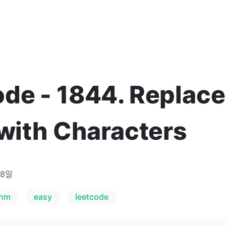
de - 1844. Replace 
 with Characters
28일
thm
easy
leetcode