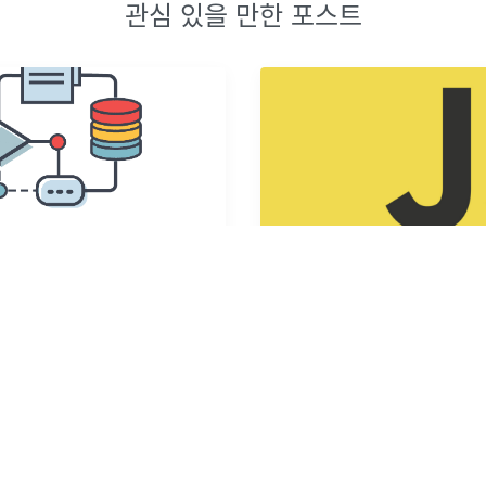
관심 있을 만한 포스트
 파이썬] 조이스틱, Greedy
간단하게 난수화 문자열 생성
이썬] 코딩테스트 고득점 Kit -
javascript의 Number 객체는 
l 2 조이스틱
toString()메소드를 오버라이딩
Object.prototype.toStrin
니다. Number 객체에서 toStri
정 진수로 객체를 표현한 문자열
7
개의 댓글
2020년 1월 9일
·
0
개의 댓글
Hoon
17
by
BANGJH