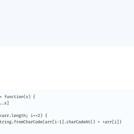
= function(s) {

.s]

<arr.length; i+=2) {

tring.fromCharCode(arr[i-1].charCodeAt() + +arr[i])
