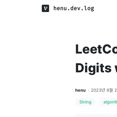
henu.dev.log
LeetCo
Digits
henu
·
2023년 9월 
String
algori