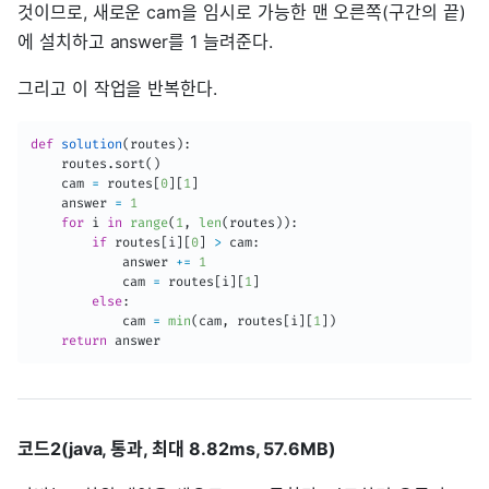
것이므로, 새로운 cam을 임시로 가능한 맨 오른쪽(구간의 끝)
에 설치하고 answer를 1 늘려준다.
그리고 이 작업을 반복한다.
def
solution
(
routes
)
:
    routes
.
sort
(
)
    cam 
=
 routes
[
0
]
[
1
]
    answer 
=
1
for
 i 
in
range
(
1
,
len
(
routes
)
)
:
if
 routes
[
i
]
[
0
]
>
 cam
:
            answer 
+=
1
            cam 
=
 routes
[
i
]
[
1
]
else
:
            cam 
=
min
(
cam
,
 routes
[
i
]
[
1
]
)
return
 answer
코드2(java, 통과, 최대 8.82ms, 57.6MB)