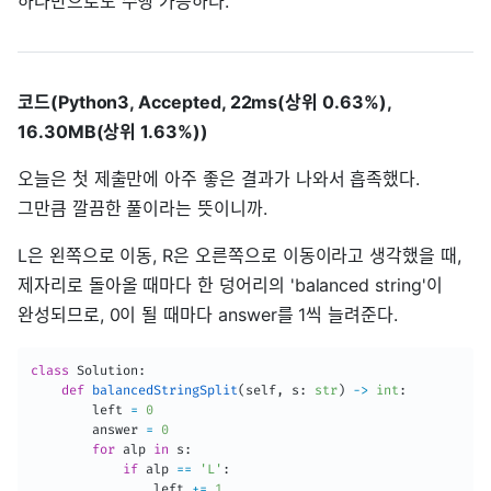
하나만으로도 수행 가능하다.
코드(Python3, Accepted, 22ms(상위 0.63%),
16.30MB(상위 1.63%))
오늘은 첫 제출만에 아주 좋은 결과가 나와서 흡족했다.
그만큼 깔끔한 풀이라는 뜻이니까.
L은 왼쪽으로 이동, R은 오른쪽으로 이동이라고 생각했을 때,
제자리로 돌아올 때마다 한 덩어리의 'balanced string'이
완성되므로, 0이 될 때마다 answer를 1씩 늘려준다.
class
Solution
:
def
balancedStringSplit
(
self
,
 s
:
str
)
-
>
int
:
        left 
=
0
        answer 
=
0
for
 alp 
in
 s
:
if
 alp 
==
'L'
:
                left 
+=
1