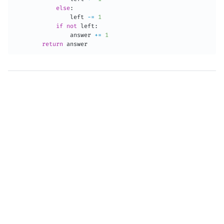
else
:
                left 
-=
1
if
not
 left
:
                answer 
+=
1
return