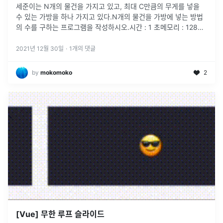
세준이는 N개의 물건을 가지고 있고, 최대 C만큼의 무게를 넣을
수 있는 가방을 하나 가지고 있다.N개의 물건을 가방에 넣는 방법
의 수를 구하는 프로그램을 작성하시오.시간 : 1 초메모리 : 128
MB첫째 줄에 N과 C가 주어진다. N은 30보다 작거나 같은 자연
수,
...
2021년 12월 30일
·
1
개의 댓글
by
mokomoko
2
[Vue] 무한 루프 슬라이드