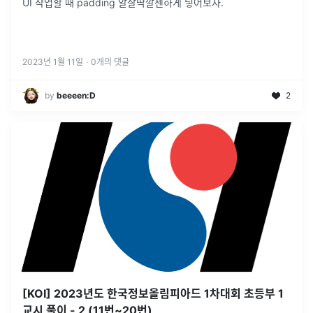
UI 작업할 때 padding 알잘딱깔센하게 넣어보자.
2023년 1월 11일
·
0
개의 댓글
by
beeeen:D
2
[KOI] 2023년도 한국정보올림피아드 1차대회 초등부 1
교시 풀이 - 2 (11번~20번)