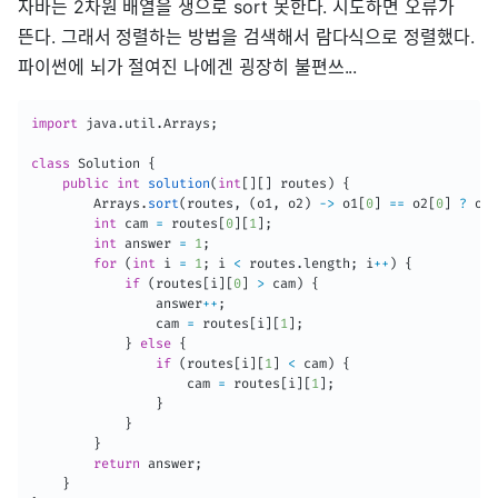
자바는 2차원 배열을 생으로 sort 못한다. 시도하면 오류가
뜬다. 그래서 정렬하는 방법을 검색해서 람다식으로 정렬했다.
파이썬에 뇌가 절여진 나에겐 굉장히 불편쓰...
import
java
.
util
.
Arrays
;
class
Solution
{
public
int
solution
(
int
[
]
[
]
 routes
)
{
Arrays
.
sort
(
routes
,
(
o1
,
 o2
)
->
 o1
[
0
]
==
 o2
[
0
]
?
 o1
[
int
 cam 
=
 routes
[
0
]
[
1
]
;
int
 answer 
=
1
;
for
(
int
 i 
=
1
;
 i 
<
 routes
.
length
;
 i
++
)
{
if
(
routes
[
i
]
[
0
]
>
 cam
)
{
                answer
++
;
                cam 
=
 routes
[
i
]
[
1
]
;
}
else
{
if
(
routes
[
i
]
[
1
]
<
 cam
)
{
                    cam 
=
 routes
[
i
]
[
1
]
;
}
}
}
return
 answer
;
}