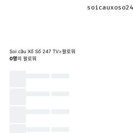
soicauxoso2
soicauxoso2
Soi cầu Xổ Số 247 TV
>
팔로워
0
명
의 팔로워