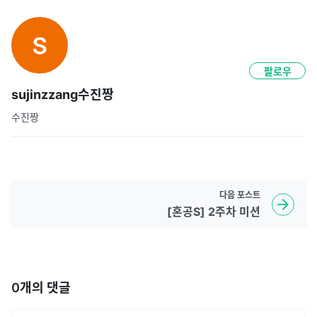
팔로우
sujinzzang수진짱
수진짱
다음
포스트
[혼공S] 2주차 미션
0
개의 댓글