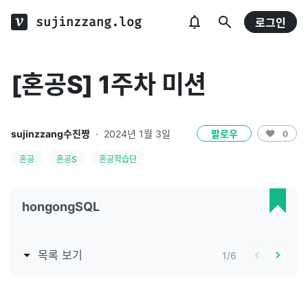
sujinzzang.log
로그인
[혼공S] 1주차 미션
sujinzzang수진짱
·
2024년 1월 3일
팔로우
0
혼공
혼공S
혼공학습단
hongongSQL
목록 보기
1
/
6