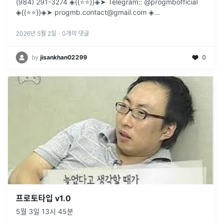
(984) 291-3274 ◈{{⭐️⭐️}}◈➤ Telegram:: @progmbofficial
◈{{⭐️⭐️}}◈➤ progmb.contact@gmail.com ◈
...
2026년 5월 2일
·
0
개의 댓글
by
jisankhan02299
0
프로토타입 v1.0
5월 3일 13시 45분