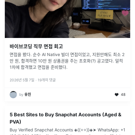
바이브코딩 직무 면접 회고
면접을 봤다. 순수 AI Native 빌더 면접이었고, 지원만해도 최소 2
만 원, 합격하면 10만 원 상품권을 주는 초호화(?) 공고였다. 덜컥
1차에 합격했고 면접을 준비했다.
2026년 5월 7일
·
19
개의 댓글
by
유진
48
5 Best Sites to Buy Snapchat Accounts (Aged &
PVA)
Buy Verified Snapchat Accounts ◈{{⭐️⭐️}}◈➤ WhatsApp: +1