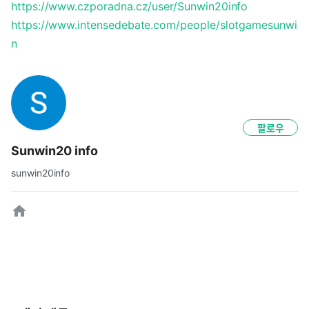
https://www.czporadna.cz/user/Sunwin20info
https://www.intensedebate.com/people/slotgamesunwi
n
팔로우
Sunwin20 info
sunwin20info