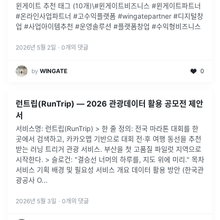
윈게이트 추천 태그 (10개)\#윈게이트비즈니스 #윈게이트파트너
#온라인사업파트너 #고수익플랫폼 #wingatepartner #디지털창
업 #사업아이템추천 #운영솔루션 #플랫폼창업 #수익형비즈니스
2026년 5월 2일
·
0
개의 댓글
by
WINGATE
0
런트립(RunTrip) — 2026 관광데이터 활용 공모전 제안
서
서비스명: 런트립(RunTrip) > 한 줄 정의: 전국 마라톤 대회를 한
곳에서 검색하고, 카카오맵 기반으로 대회 전·후 여행 동선을 추천
받는 러닝 트리거 관광 서비스. 부산을 첫 고품질 파일럿 지역으로
시작한다. > 슬로건: "결승선 너머의 하루를, 지도 위에 미리." 목차
서비스 기획 배경 및 필요성 서비스 개요 데이터 활용 방안 (한국관
광공사 O...
2026년 5월 3일
·
0
개의 댓글