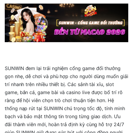
SUNWIN đem lại trải nghiệm cổng game đổi thưởng
gọn nhẹ, dễ chơi và phù hợp cho người dùng muốn giải
trí nhanh trên nhiều thiết bị. Các sảnh tài xỉu, slot
game, bắn cá, game bài và casino live được bố trí rõ
ràng để hội viên chọn trò chơi thuận tiện hơn. Hệ
thống nạp rút tại SUNWIN chú trọng tốc độ, tính minh
bạch và bảo mật thông tin trong từng giao dịch. Ưu
đãi thành viên mới, hoàn trả định kỳ cùng hỗ trợ 24/7
giúp SUNWIN giữ được sức hút với cộng đồng người