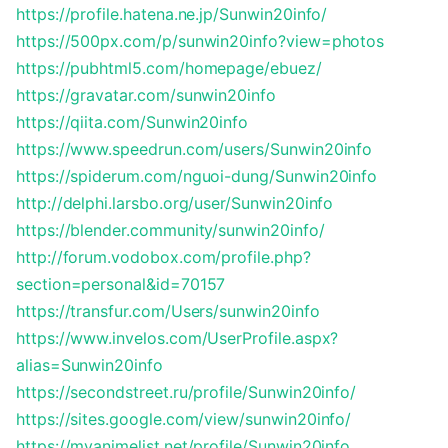
https://profile.hatena.ne.jp/Sunwin20info/
https://500px.com/p/sunwin20info?view=photos
https://pubhtml5.com/homepage/ebuez/
https://gravatar.com/sunwin20info
https://qiita.com/Sunwin20info
https://www.speedrun.com/users/Sunwin20info
https://spiderum.com/nguoi-dung/Sunwin20info
http://delphi.larsbo.org/user/Sunwin20info
https://blender.community/sunwin20info/
http://forum.vodobox.com/profile.php?
section=personal&id=70157
https://transfur.com/Users/sunwin20info
https://www.invelos.com/UserProfile.aspx?
alias=Sunwin20info
https://secondstreet.ru/profile/Sunwin20info/
https://sites.google.com/view/sunwin20info/
https://myanimelist.net/profile/Sunwin20info