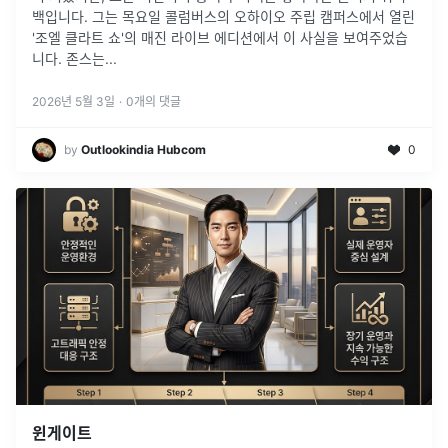
백입니다. 그는 목요일 콜럼버스의 오하이오 주립 캠퍼스에서 열린
'조엘 클라트 쇼'의 매진 라이브 에디션에서 이 사실을 보여주었습
니다. 존스는
...
2026년 5월 3일
·
0
개의 댓글
by
Outlookindia Hubcom
0
윈게이트