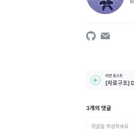
함
이전
포스트
3
개의 댓글