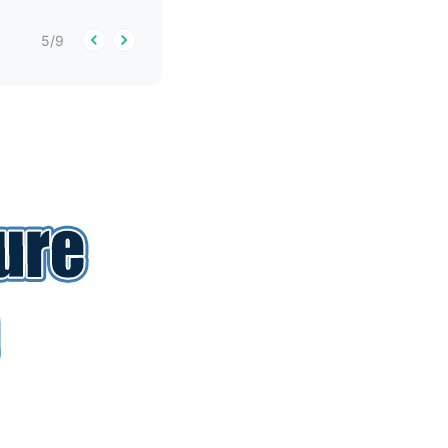
5
/
9