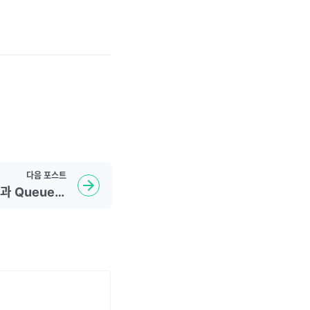
다음
포스트
[자료구조] Stack(스택)과 Queue(큐)