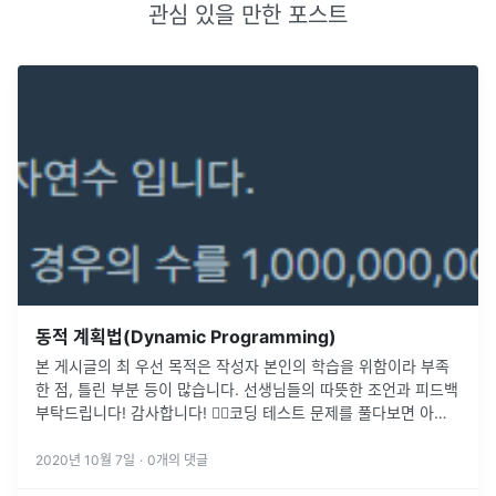
관심 있을 만한 포스트
동적 계획법(Dynamic Programming)
본 게시글의 최 우선 목적은 작성자 본인의 학습을 위함이라 부족
한 점, 틀린 부분 등이 많습니다. 선생님들의 따뜻한 조언과 피드백
부탁드립니다! 감사합니다! 🙇‍♂️코딩 테스트 문제를 풀다보면 아래
와 같은 제한사항이 종종 나오곤 한다.간혹 제한사항에 주어지는
숫자의
...
2020년 10월 7일
·
0
개의 댓글