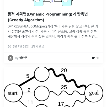
동적 계획법(Dynamic Programming)과 탐욕법
(Greedy Algorithm)
0x1X28uI-8A6oGM7.jpeg가장 빨리 가는 길을 찾고 싶다. 한 가
지 방법은 출발하기 전, 가는 거리와 신호등, 교통 상황 등을 전부
계산해서 최적의 길을 찾는 것이다. 머리가 깨질 듯이 전부 확인하
고 길을 확인하고 출발한다. 길을 찾는 과정에 시간이 걸리겠지만,
지금 나의 상황에서 최대한 빨리 약속장소에 도착 할 수 있는 경로
2019년 7월 29일
·
2
개의 댓글
를 알게 된다...
by
박한준
11