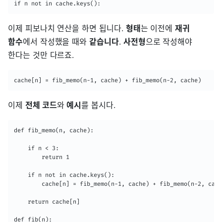
if n not in cache.keys():
이제 피보나치 연산을 하면 됩니다.
형태
는 이전에
재귀
함수
에서 작성했을 때와
같습니다
.
사전형
으로 작성해야
한다는 것만 다르죠.
cache[n] = fib_memo(n-1, cache) + fib_memo(n-2, cache)
이제
전체 코드
와
예시
를 봅시다.
def fib_memo(n, cache):

    if n < 3:

        return 1

    if n not in cache.keys():

        cache[n] = fib_memo(n-1, cache) + fib_memo(n-2, cach
    return cache[n]

def fib(n):
