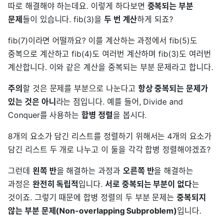
따로 해결해야 하는데요. 이렇게 하다보면
중복되는 부분
문제
들이 있습니다. fib(3)을
두 번 계산
하게 되죠?
fib(7)이라면 어떨까요? 이를 계산하는 과정에서 fib(5)도
중복으로 계산하고 fib(4)도 여러번 계산하며 fib(3)도 여러번
계산합니다. 이와 같은 계산을 중복되는 부분 문제라고 합니다.
주의
할 것은 문제를 부분으로 나눈다고
항상 중복되는 문제가
있는 것은 아니
라는 점입니다. 예를 들어, Divide and
Conquer를 사용하는
합병 정렬
을 봅시다.
8개의 요소가 담긴 리스트를 정렬하기 위해서는 4개의 요소가
담긴 리스트 두 개로 나누고 이 둘을 각각 합병 정렬해야겠죠?
그런데
왼쪽 반
을 해결하는 과정과
오른쪽 반
을 해결하는
과정은
완전히 독립적
입니다.
서로 중복되는 부분이 없다
는
것이죠. 그렇기 때문에 합병 정렬의 두 부분 문제는
중복되지
않는 부분 문제(Non-overlapping Subproblem)
입니다.