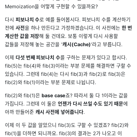
Memoization을 어떻게 구현할 수 있을까요?
다시
피보나치 수
로 예를 들어봅시다. 피보나치 수를 계산하기
전에
사전
을 하나 만든다고 가정하겠습니다. 이 사전에는
한 번
계산한 값을 저장
해 둘 건데요. 보통 이렇게 다시 사용할
값들을 저장해 놓는 공간을 '
캐시(Cache)
'라고 부릅니다.
이제
다섯 번째 피보나치 수
를 구하는 문제가 있다고 합시다.
fib(5)는 fib(4)와 fib(3)이라는 부분 문제를 해결하면 구할 수
있습니다. 그런데 fib(4)는 다시 fib(3)과 fib(2)로 fib(3)은
fib(2)와 fib(1)이라는 부분 문제로 나뉩니다.
fib(2)와 fib(1)은
base case
죠? 따라서 둘 다 1이라는 값을
가집니다. 그런데 이 둘은
언젠가 다시 쓰일 수도 있기 때문
에
아까 만들어준
캐시 사전에 넣어줍니다
.
이제 이 두 값을 알았으니 fib(3)도 구할 수 있겠죠? fib(2)와
fib(1)을 더하면 되니까요. fib(3)의 결과는 2가 나오고 이