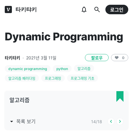
타키탸키
로그인
Dynamic Programming
타키탸키
·
2021년 3월 11일
팔로우
0
dynamic programming
python
알고리즘
알고리즘 패러다임
프로그래밍
프로그래밍 기초
알고리즘
목록 보기
14
/
18