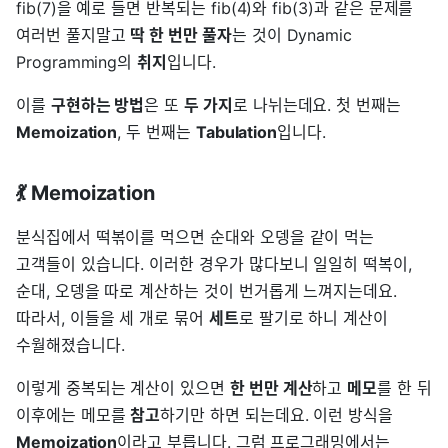
fib(7)을 예로 들면 반복되는 fib(4)와 fib(3)과 같은 문제를
여러번 풀지말고
딱 한 번만 풀자
는 것이 Dynamic
Programming의
취지
입니다.
이를
구현하는 방법
은 또
두 가지
로 나뉘는데요. 첫 번째는
Memoization
, 두 번째는
Tabulation
입니다.
💃 Memoization
분식집에서 떡볶이를 먹으면 순대와 오뎅을 같이 먹는
고객들이 있습니다. 이러한 경우가 많다보니 일일히 떡복이,
순대, 오뎅을 따로 계산하는 것이 번거롭게 느껴지는데요.
따라서, 이들을 세 개로 묶어
세트
로 팔기로 하니 계산이
수월해졌습니다.
이렇게 중복되는 계산이 있으면
한 번만 계산
하고
메모
를 한 뒤
이후에는 메모를
참고
하기만 하면 되는데요. 이런 방식을
Memoization
이라고 부릅니다. 그럼 프로그래밍에서는