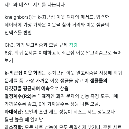
세트와 테스트 세트를 나눕니다.
kneighbors()는 k-최근접 이웃 객체의 매서드. 입력한
데이터에 가장 가까운 이웃을 찾아 거리와 이웃 샘플의
인덱스를 반환.
Ch3. 회귀 알고리즘과 모델 규제
직강
6강. 회귀 문제를 이해하고 k-최근접 이웃 알고리즘으로 풀어
보기
k-최근접 이웃 회귀
는 k-최근접 이웃 알고리즘을 사용해 회귀
문제를 품. 가장 가까운 이웃 샘플을 찾고 이
샘플들의
타깃값을 평균하여 예측
으로 삼음.
결정계수(R2)
는 대표적인 회귀 문제의 성능 측정 도구. 1에
가까울수록 좋고, 0에 가까울수록 성능 나쁜 모델.
과대적합:
모델의 훈련 세트 성능이 테스트 세트 성능보다
훨씬 높을 때 일어남.
과소적합:
모든 세트 성능이 모두 동일하게 낮거나, 훈련 세트