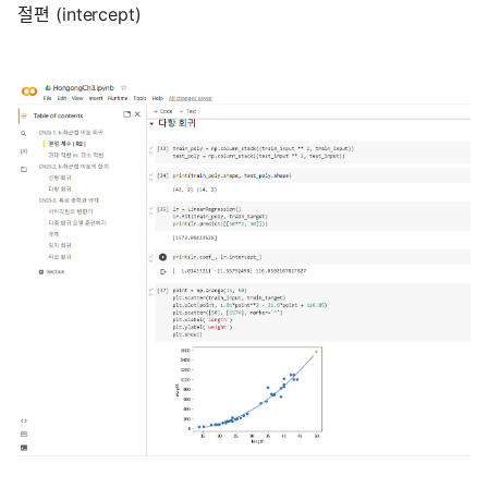
절편 (intercept)