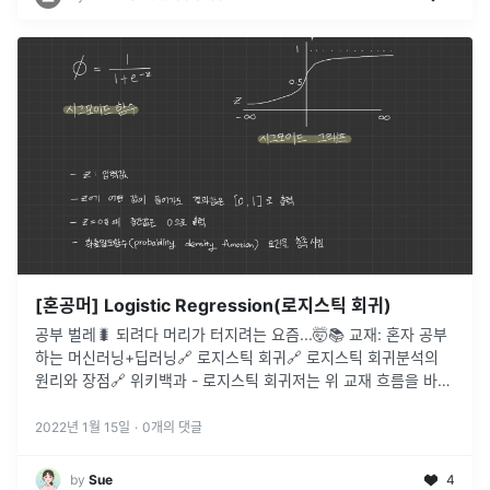
[혼공머] Logistic Regression(로지스틱 회귀)
공부 벌레🐛 되려다 머리가 터지려는 요즘...🤯📚 교재: 혼자 공부
하는 머신러닝+딥러닝🔗 로지스틱 회귀🔗 로지스틱 회귀분석의
원리와 장점🔗 위키백과 - 로지스틱 회귀저는 위 교재 흐름을 바탕
으로 개념 정리 중입니다.이번 포스팅은 챕터 4-1 로지스틱 회귀에
...
2022년 1월 15일
·
0
개의 댓글
by
Sue
4