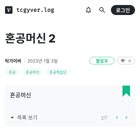
tcgyver.log
로그인
혼공머신 2
탁가이버
·
2023년 1월 3일
팔로우
0
혼공
혼공머신
혼공학습단
혼공머신
목록 보기
2
/
7