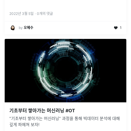
2022년 3월 5일
·
0
개의 댓글
by
오혜수
1
기초부터 쌓아가는 머신러닝 #OT
"기초부터 쌓아가는 머신러닝" 과정을 통해 빅데이터 분석에 대해
깊게 파헤쳐 보자!