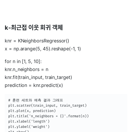
k-최근접 이웃 회귀 객체
knr = KNeighborsRegressor()
x = np.arange(5, 45).reshape(-1, 1)
for n in [1, 5, 10]:
knr.n_neighbors = n
knr.fit(train_input, train_target)
prediction = knr.predict(x)
# 훈련 세트와 예측 결과 그래프 

plt.scatter(train_input, train_target)

plt.plot(x, prediction)

plt.title('n_neighbors = {}'.format(n))    

plt.xlabel('length')

plt.ylabel('weight')
