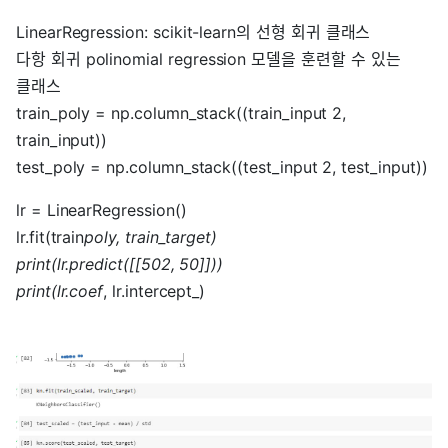
LinearRegression: scikit-learn의 선형 회귀 클래스
다항 회귀 polinomial regression 모델을 훈련할 수 있는
클래스
train_poly = np.column_stack((train_input 2,
train_input))
test_poly = np.column_stack((test_input 2, test_input))
lr = LinearRegression()
lr.fit(train
poly, train_target)
print(lr.predict([[502, 50]]))
print(lr.coef
, lr.intercept_)