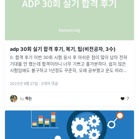
adp 30회 실기 합격 후기, 복기, 팁(비전공자, 3수)
0. 합격 후기 이번 30회 시험 응시 후 아쉬운 점이 많이 남아 전혀
기대를 안 했는데 합격이라니 너무 기쁘고 홀가분하다. 쉽지 않은
시험임에도 불구하고 1년정도 꾸준히, 오래 공부했고 운도 따라줘
서 합격한 것 같다. 1. 베이스 소비자학전공. 전공필수 과목으로
통
...
2023년 9월 27일
·
5
개의 댓글
by
하는
7