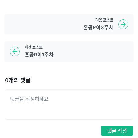
다음
포스트
혼공R이3주차
이전
포스트
혼공R이1주차
0
개의 댓글
댓글
작성