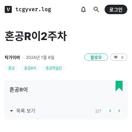
tcgyver.log
로그인
혼공R이2주차
탁가이버
·
2024년 1월 8일
팔로우
0
혼공
혼공R이
혼공학습단
혼공R이
목록 보기
2
/
7