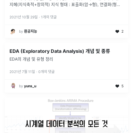
지혜(지식축적+창의적) 지식 형태 : 표출화(암→형), 연결화(형→
형), 내면화(형→암), 공통화(암→암) (2) 빅데이터 특징
...
2021년 10월 29일
·
1
개의 댓글
by
환공지능
2
EDA (Exploratory Data Analysis) 개념 및 종류
EDA의 개념 및 유형 정리
2021년 7월 11일
·
0
개의 댓글
by
yuns_u
5