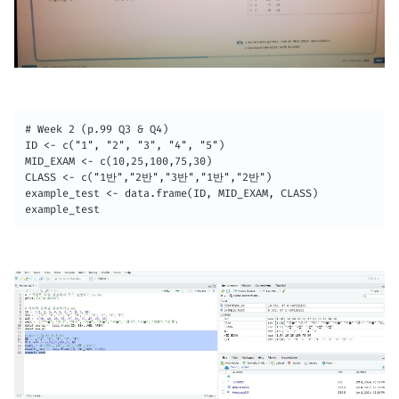
# Week 2 (p.99 Q3 & Q4)

ID <- c("1", "2", "3", "4", "5")

MID_EXAM <- c(10,25,100,75,30)

CLASS <- c("1반","2반","3반","1반","2반")

example_test <- data.frame(ID, MID_EXAM, CLASS)

example_test