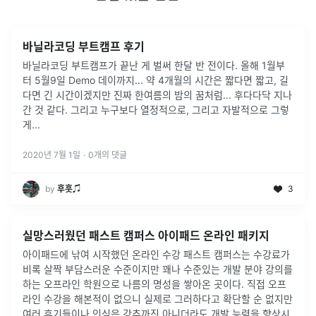
바닐라코딩 부트캠프 후기
바닐라코딩 부트캠프가 끝난 게 벌써 한달 반 전이다. 올해 1월부
터 5월9일 Demo 데이까지... 약 4개월의 시간은 짧다면 짧고, 길
다면 긴 시간이겠지만 진짜 한여름의 밤의 꿈처럼... 후다다닥 지나
간 것 같다. 그리고 누구보다 열정적으로, 그리고 자발적으로 그렇
게
...
2020년 7월 1일
·
0
개의 댓글
by
후훗♫
3
실망스러웠던 패스트 캠퍼스 아이패드 온라인 패키지
아이패드에 낚여 시작했던 온라인 수강 패스트 캠퍼스는 수강료가
비록 살짝 부담스러운 수준이지만 꽤나 수준있는 개발 분야 강의를
하는 오프라인 학원으로 나름의 명성을 쌓아온 곳이다. 직접 오프
라인 수강을 해본적이 없으니 실제로 그러하다고 확단할 순 없지만
여러 후기들이나 인식은 강추까진 아니더라도 개발 능력을 향상시