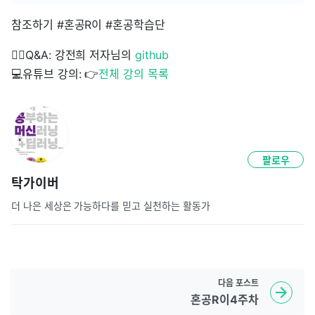
참조하기 #혼공R이 #혼공학습단
🙋‍♂️Q&A: 강전희 저자님의
github
💻유튜브 강의: 👉
전체 강의 목록
팔로우
탁가이버
더 나은 세상은 가능하다를 믿고 실천하는 활동가
다음
포스트
혼공R이4주차