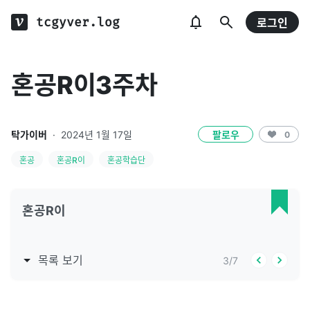
tcgyver.log
로그인
혼공R이3주차
탁가이버
·
2024년 1월 17일
팔로우
0
혼공
혼공R이
혼공학습단
혼공R이
목록 보기
3
/
7