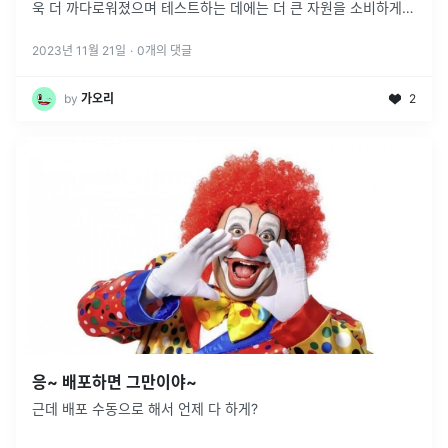
욱 더 까다로워졌으며 테스트하는 데에는 더 큰 자원을 소비하게
되었습니다. 이러한 배경 속에서 CI와 CD가 탄생하게 되었습니
다.CI는 \*\
...
2023년 11월 21일
·
0
개의 댓글
by
가오리
2
응~ 배포하면 그만이야~
근데 배포 수동으로 해서 언제 다 하게?