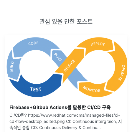
관심 있을 만한 포스트
Firebase+Gitbub Actions를 활용한 CI/CD 구축
CI/CD란? https://www.redhat.com/cms/managed-files/ci-
cd-flow-desktop_edited.png CI: Continuous intergraion, 지
속적인 통합 CD: Continuous Delivery & Continu
...