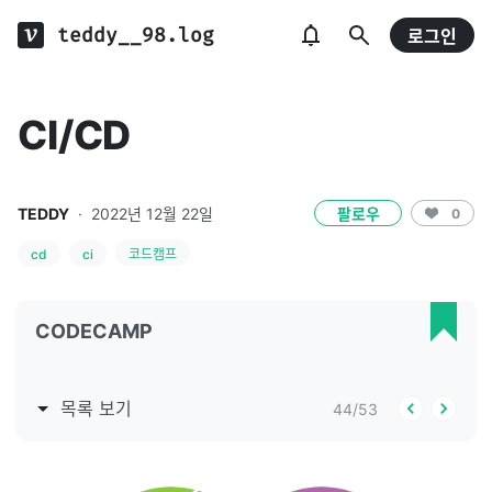
teddy__98.log
로그인
CI/CD
TEDDY
·
2022년 12월 22일
팔로우
0
cd
ci
코드캠프
CODECAMP
목록 보기
44
/
53