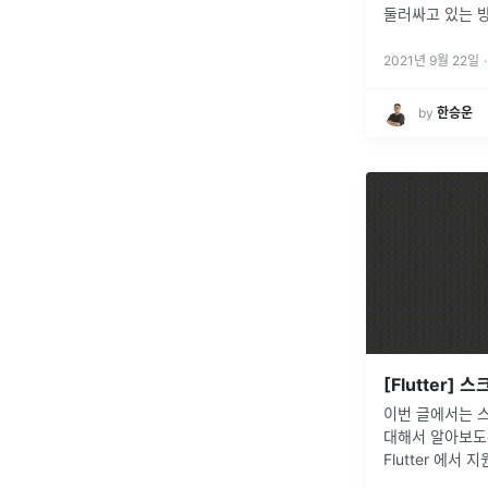
둘러싸고 있는 방어막을 
도 이런 의미를
하기 위해 유일
2021년 9월 22일
·
Bastion 호스
by
‍한승운
이번 글에서는 
대해서 알아보도
Flutter 에서 지
ScrollBar(