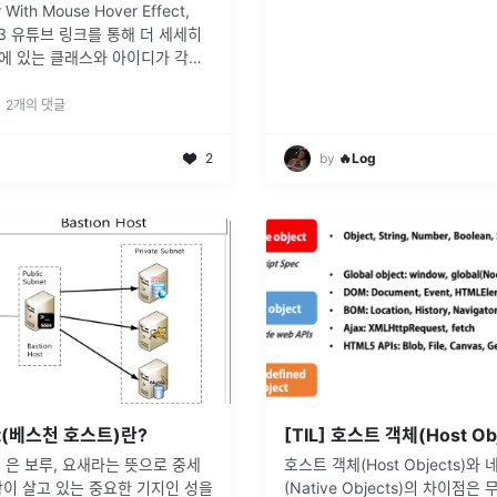
 With Mouse Hover Effect,
S3 유튜브 링크를 통해 더 세세히
상에 있는 클래스와 아이디가 각각
형해서 만들어 보았다. ㅎㅎ 도중
 흘리긴 했지만 이렇게 네비게이
...
·
2
개의 댓글
2
by
🔥Log
ost(베스천 호스트)란?
n) 은 보루, 요새라는 뜻으로 중세
호스트 객체(Host Objects)와
이 살고 있는 중요한 기지인 성을
(Native Objects)의 차이점은 무