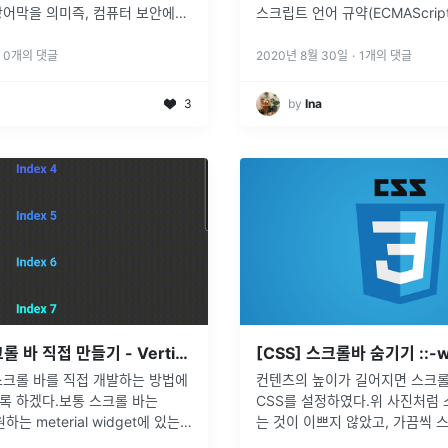
의미즉, 컴퓨터 보안에서
스크립트 언어 규약(ECMAScri
 가져와서 보호된 네트워크에 접근
진 객체. 애플리케이션 전역의 공
하게 외부에 노출되는 호스트를
다. 네이티브 객체는 애플리케이
0
개의 댓글
2020년 8월 30일
·
1
개의 댓글
트라고
...
없이 언제
...
3
by
Ina
[Flutter] 스크롤 바 직접 만들기 - Vertical Indicator
스크롤 바를 직접 개발하는 방법에
컨텐츠의 높이가 길어지면 스크
록 하겠다.보통 스크롤 바는
CSS를 설정하였다.위 사진처럼
원하는 meterial widget에 있는
는 것이 이쁘지 않았고, 가끔씩 
) 위젯을 사용하면 손쉽게 기능을 추가
너비를 차지할 때가 있어서 본 컨