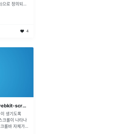
pt)으로 정의되어
통 기능을 제공한
션의 환경과 관계
4
[CSS] 스크롤바 숨기기 ::-webkit-scrollbar
롤이 생기도록
 스크롤이 나타나
스크롤바 자체가
텐츠의 위치가 밀