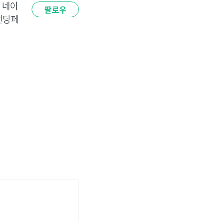
 네이
팔로우
랜딩페