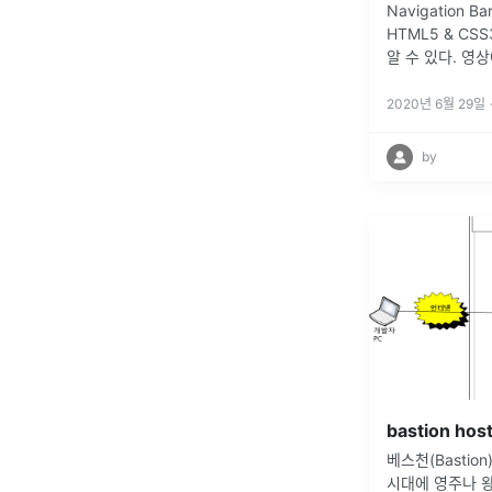
Navigation Bar
HTML5 & CS
알 수 있다. 영
다르지만 살짝 변
에 오타가 많이
2020년 6월 29일
by
bastion h
베스천(Bastio
시대에 영주나 왕