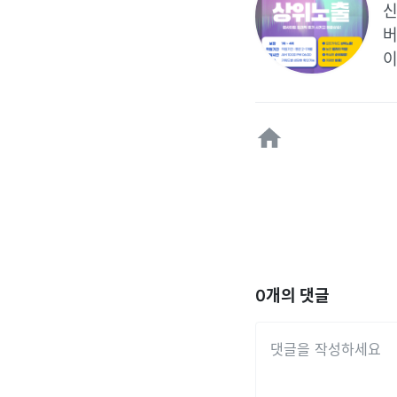
신
버
이
0
개의 댓글