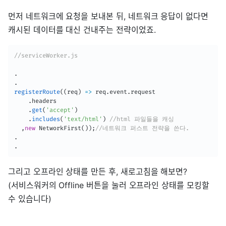
먼저 네트워크에 요청을 보내본 뒤, 네트워크 응답이 없다면
캐시된 데이터를 대신 건내주는 전략이었죠.
//serviceWorker.js
.
.
registerRoute
(
(
req
)
=>
 req
.
event
.
request

.
headers

.
get
(
'accept'
)
.
includes
(
'text/html'
)
//html 파일들을 캐싱
,
new
NetworkFirst
(
)
)
;
//네트워크 퍼스트 전략을 쓴다.
.
.
그리고 오프라인 상태를 만든 후, 새로고침을 해보면?
(서비스워커의 Offline 버튼을 눌러 오프라인 상태를 모킹할
수 있습니다)