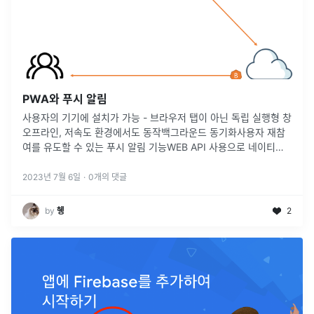
PWA와 푸시 알림
사용자의 기기에 설치가 가능 - 브라우저 탭이 아닌 독립 실행형 창
오프라인, 저속도 환경에서도 동작백그라운드 동기화사용자 재참
여를 유도할 수 있는 푸시 알림 기능WEB API 사용으로 네이티브
앱과 같은 사용성을 갖추어야 함보안을 위한 HTTPS 프로토콜을
통한 제공연
...
2023년 7월 6일
·
0
개의 댓글
by
혱
2