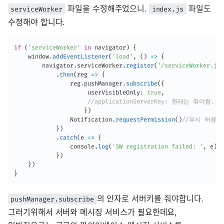
파일을 수정해주었으니.
파일도
serviceWorker
index.js
수정해야 합니다.
if
(
'serviceWorker'
in
 navigator
)
{
    window
.
addEventListener
(
'load'
,
(
)
=>
{
        navigator
.
serviceWorker
.
register
(
'/serviceWorker.js'
.
then
(
reg
=>
{
                reg
.
pushManager
.
subscribe
(
{
                     userVisibleOnly
:
true
,
//applicationServerKey: 원래는 줘야함...
}
)
                Notification
.
requestPermission
(
)
//푸시 허용할
}
)
.
catch
(
e
=>
{
                console
.
log
(
'SW registration failed: '
,
 e
)
}
)
}
)
}
의 인자로 서버키를 줘야합니다.
pushManager.subscribe
그러기위해서 서버와 메시징 서비스가 필요한데요,