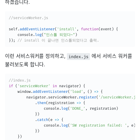
하겠습니다.
//serviceWorker.js
self
.
addEventListener
(
'install'
,
function
(
event
)
{
    console
.
log
(
"인스톨 되었다~"
)
}
)
;
// install 이 끝나면 인스톨되었다고 출력.
이런 서비스워커를 정의하고,
에서 서비스 워커를
index.js
불러보도록 합니다.
//index.js
if
(
'serviceWorker'
in
 navigator
)
{
    window
.
addEventListener
(
'load'
,
(
)
=>
{
        navigator
.
serviceWorker
.
register
(
'/serviceWorker.js'
.
then
(
registration
=>
{
                console
.
log
(
'DONE_'
,
 registration
)
}
)
.
catch
(
e
=>
{
                console
.
log
(
'SW registration failed: '
,
 e
)
}
)
}
)