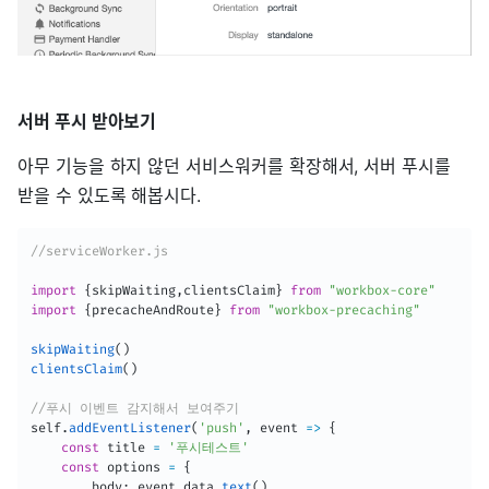
서버 푸시 받아보기
아무 기능을 하지 않던 서비스워커를 확장해서, 서버 푸시를
받을 수 있도록 해봅시다.
//serviceWorker.js
import
{
skipWaiting
,
clientsClaim
}
from
"workbox-core"
import
{
precacheAndRoute
}
from
"workbox-precaching"
skipWaiting
(
)
clientsClaim
(
)
//푸시 이벤트 감지해서 보여주기
self
.
addEventListener
(
'push'
,
event
=>
{
const
 title 
=
'푸시테스트'
const
 options 
=
{
        body
:
 event
.
data
.
text
(
)
,