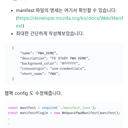
manifest 파일의 명세는 여기서 확인할 수 있습니다.
(
https://developer.mozilla.org/ko/docs/Web/Manif
est
)
최대한 간단하게 작성해보았습니다.
  {

      "name": "PWA_DEMO",

      "description": "FE STUDY PWA DEMO",

      "background_color": "#ffffff",

      "crossorigin": "use-credentials",

      "short_name": "PWA",

  }
웹팩 config 도 수정해줍니다.
const
 manifest 
=
require
(
'./manifest.json'
)
;
const
 manifestPlugin 
=
new
WebpackPwaManifest
(
manifest
)
;
.
.