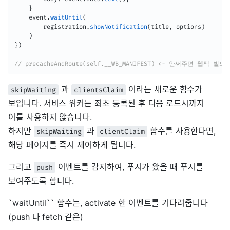
}
    event
.
waitUntil
(
        registration
.
showNotification
(
title
,
 options
)
)
}
)
// precacheAndRoute(self.__WB_MANIFEST) <- 안써주면 웹팩 빌드
과
이라는 새로운 함수가
skipWaiting
clientsClaim
보입니다. 서비스 워커는 최초 등록된 후 다음 로드시까지
이를 사용하지 않습니다.
하지만
과
함수를 사용한다면,
skipWaiting
clientClaim
해당 페이지를 즉시 제어하게 됩니다.
그리고
이벤트를 감지하여, 푸시가 왔을 때 푸시를
push
보여주도록 합니다.
`waitUntil`` 함수는, activate 한 이벤트를 기다려줍니다
(push 나 fetch 같은)