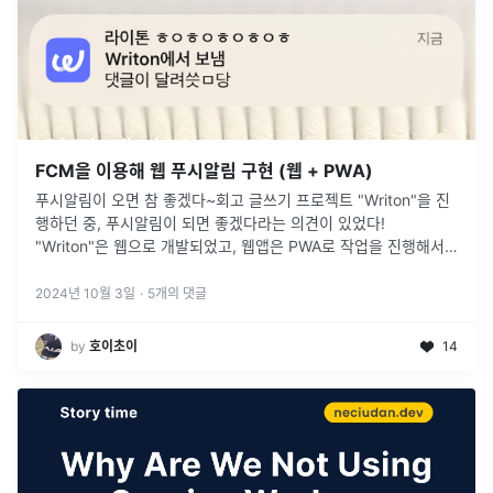
FCM을 이용해 웹 푸시알림 구현 (웹 + PWA)
푸시알림이 오면 참 좋겠다~회고 글쓰기 프로젝트 "Writon"을 진
행하던 중, 푸시알림이 되면 좋겠다라는 의견이 있었다!
"Writon"은 웹으로 개발되었고, 웹앱은 PWA로 작업을 진행해서
앱 화면처럼 구현을 해놨었다! 사실 앱처럼 구동은 하지만, 본질적
으로 따지면
...
2024년 10월 3일
·
5
개의 댓글
by
호이초이
14