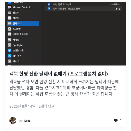
맥북 한영 전환 딜레이 없애기 (프로그램설치 없이)
맥북을 쓰다 보면 한영 전환 시 미세하게 느껴지는 딜레이 때문에
답답했던 경험, 다들 있으시죠? 특히 코딩이나 빠른 타이핑을 할
때 이 딜레이는 작업 흐름을 끊는 큰 방해 요소가 되곤 합니다. 오
늘은 터미널 명령어를 통해 이 딜레이를 완벽하게 없애는 방법을
아주 쉽고
...
2025년 8월 14일
·
2
개의 댓글
by
juns
1