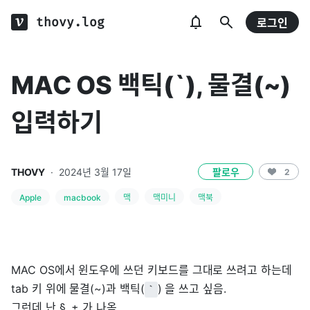
thovy.log
로그인
MAC OS 백틱(`), 물결(~)
입력하기
THOVY
·
2024년 3월 17일
팔로우
2
Apple
macbook
맥
맥미니
맥북
MAC OS에서 윈도우에 쓰던 키보드를 그대로 쓰려고 하는데
tab 키 위에 물결(~)과 백틱(
) 을 쓰고 싶음.
`
그런데 난 §, ± 가 나옴.