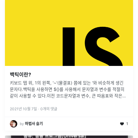
백틱이란?
키보드 탭 위, 1의 왼쪽, '~'(물결표) 쯤에 있는 '와 비슷하게 생긴
문자다.백틱을 사용하면 ${}를 사용해서 문자열과 변수를 적절히
같이 사용할 수 있다.이전 코드문자열과 변수, 큰 따옴표와 작은따
옴표, 문자 '+'와 연산기호 '+'등이 같이 있다.코드상에서 큰
...
2021년 10월 7일
·
0
개의 댓글
by
마법사 슬기
1