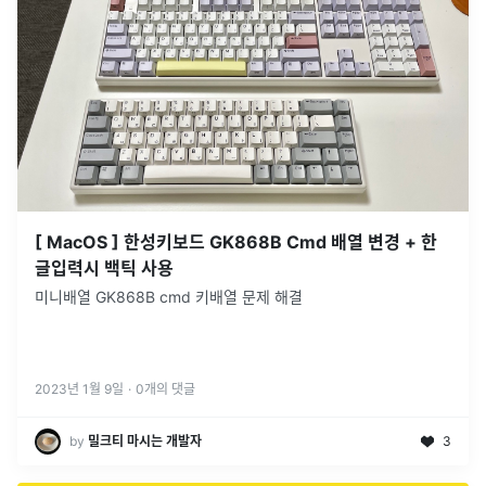
[ MacOS ] 한성키보드 GK868B Cmd 배열 변경 + 한
글입력시 백틱 사용
미니배열 GK868B cmd 키배열 문제 해결
2023년 1월 9일
·
0
개의 댓글
by
밀크티 마시는 개발자
3