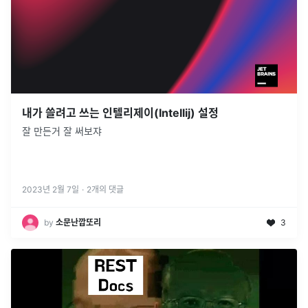
내가 쓸려고 쓰는 인텔리제이(Intellij) 설정
잘 만든거 잘 써보쟈
2023년 2월 7일
·
2
개의 댓글
by
소문난깝또리
3