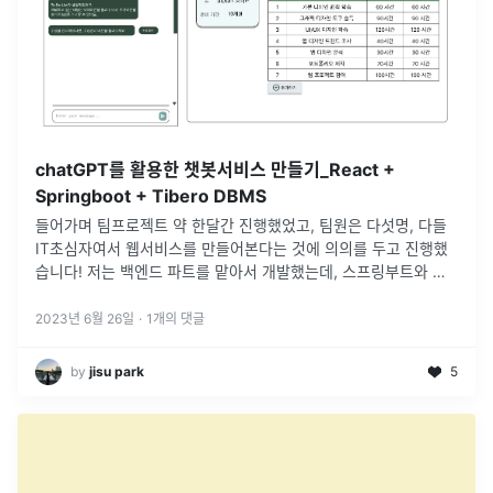
chatGPT를 활용한 챗봇서비스 만들기_React +
Springboot + Tibero DBMS
들어가며 팀프로젝트 약 한달간 진행했었고, 팀원은 다섯명, 다들
IT초심자여서 웹서비스를 만들어본다는 것에 의의를 두고 진행했
습니다! 저는 백엔드 파트를 맡아서 개발했는데, 스프링부트와 티
베로 DBMS는 처음이라 ... 어렵기도 했지만 오류를 고쳐나가며 많
은 걸
...
2023년 6월 26일
·
1
개의 댓글
by
jisu park
5