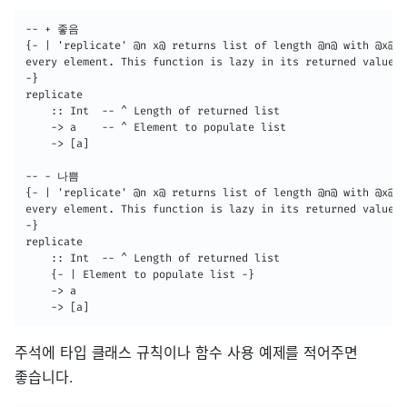
-- + 좋음

{- | 'replicate' @n x@ returns list of length @n@ with @x@ a
every element. This function is lazy in its returned value.

-}

replicate

    :: Int  -- ^ Length of returned list

    -> a    -- ^ Element to populate list

    -> [a]

-- - 나쁨

{- | 'replicate' @n x@ returns list of length @n@ with @x@ a
every element. This function is lazy in its returned value.

-}

replicate

    :: Int  -- ^ Length of returned list

    {- | Element to populate list -}

    -> a

    -> [a]
주석에 타입 클래스 규칙이나 함수 사용 예제를 적어주면
좋습니다.