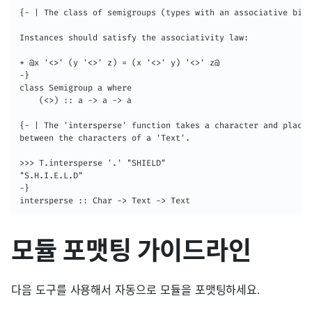
{- | The class of semigroups (types with an associative bina
Instances should satisfy the associativity law:

* @x '<>' (y '<>' z) = (x '<>' y) '<>' z@

-}

class Semigroup a where

    (<>) :: a -> a -> a

{- | The 'intersperse' function takes a character and places
between the characters of a 'Text'.

>>> T.intersperse '.' "SHIELD"

"S.H.I.E.L.D"

-}

intersperse :: Char -> Text -> Text
모듈 포맷팅 가이드라인
다음 도구를 사용해서 자동으로 모듈을 포맷팅하세요.