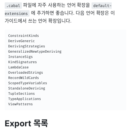
파일에 자주 사용하는 언어 확장을
.cabal
default-
에 추가하면 좋습니다. 다음 언어 확장은 이
extensions
가이드에서 쓰는 언어 확장입니다.
ConstraintKinds

DeriveGeneric

DerivingStrategies

GeneralizedNewtypeDeriving

InstanceSigs

KindSignatures

LambdaCase

OverloadedStrings

RecordWildCards

ScopedTypeVariables

StandaloneDeriving

TupleSections

TypeApplications

ViewPatterns
Export 목록