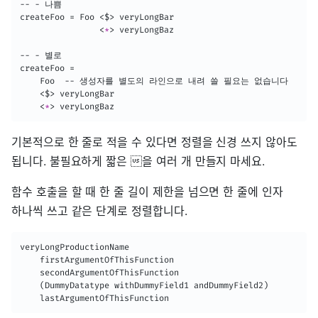
-- - 나쁨

createFoo = Foo <$> veryLongBar

<
*
>
 veryLongBaz

-- - 별로

createFoo =

    Foo  -- 생성자를 별도의 라인으로 내려 쓸 필요는 없습니다

    <$> veryLongBar

<
*
>
 veryLongBaz
기본적으로 한 줄로 적을 수 있다면 정렬을 신경 쓰지 않아도
됩니다. 불필요하게 짧은 을 여러 개 만들지 마세요.
함수 호출을 할 때 한 줄 길이 제한을 넘으면 한 줄에 인자
하나씩 쓰고 같은 단계로 정렬합니다.
veryLongProductionName

    firstArgumentOfThisFunction

    secondArgumentOfThisFunction

    (DummyDatatype withDummyField1 andDummyField2)

    lastArgumentOfThisFunction