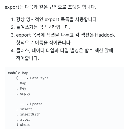
export는 다음과 같은 규칙으로 포맷팅 합니다.
항상 명시적인 export 목록을 사용합니다.
들여쓰기는 공백 4칸입니다.
export 목록에 섹션을 나누고 각 섹션은 Haddock
형식으로 이름을 적어줍니다.
클래스, 데이터 타입과 타입 별칭은 함수 섹션 앞에
적어줍니다.
module Map

    ( -- * Data type

      Map

    , Key

    , empty

      -- * Update

    , insert

    , insertWith

    , alter

    ) where