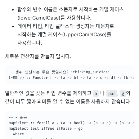
함수와 변수 이름은 소문자로 시작하는 캐멀 케이스
(lowerCamelCase)를 사용합니다.
데이터 타입, 타입 클래스와 생성자는 대문자로
시작하는 캐멀 케이스(UpperCamelCase)를
사용합니다.
새로운 연산자를 만들지 맙시다.
-- 생쥐 연산자는 무슨 뜻일까요? :thinking_suicide:

(~@@^>) :: Functor f => (a -> b) -> (a -> c -> d) -> (b -> f
일반적인 값을 갖는 타입 변수를 제외하고
나
,
와
a
par
g
같이 너무 짧아 의미를 알 수 없는 이름을 사용하지 않습니다.
-- + 좋음

mapSelect :: forall a . (a -> Bool) -> (a -> a) -> (a -> a) 
mapSelect test ifTrue ifFalse = go

  where
