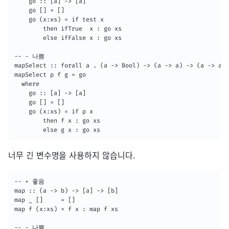
    go :: [a] -> [a]

    go [] = []

    go (x:xs) = if test x

        then ifTrue  x : go xs

        else ifFalse x : go xs

-- - 나쁨

mapSelect :: forall a . (a -> Bool) -> (a -> a) -> (a -> a) 
mapSelect p f g = go

  where

    go :: [a] -> [a]

    go [] = []

    go (x:xs) = if p x

        then f x : go xs

        else g x : go xs
너무 긴 변수명을 사용하지 않습니다.
-- + 좋음

map :: (a -> b) -> [a] -> [b]

map _ []     = []

map f (x:xs) = f x : map f xs

-- - 나쁨
