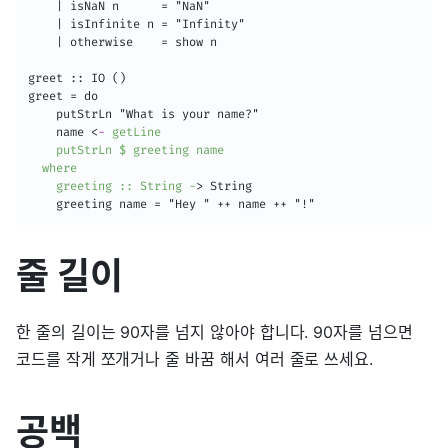
    | isNaN n      = "NaN"

    | isInfinite n = "Infinity"

    | otherwise    = show n

greet :: IO ()

greet = do

    putStrLn "What is your name?"

    name 
<
-
getLine
putStrLn
$
greeting
name
where
greeting
::
String
-
>
 String

    greeting name = "Hey " ++ name ++ "!"
줄 길이
한 줄의 길이는 90자를 넘지 않아야 합니다. 90자를 넘으면
코드를 작게 쪼개거나 줄 바꿈 해서 여러 줄로 쓰세요.
공백