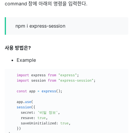
command 창에 아래의 명령을 입력한다.
npm i express-session
사용 방법은?
Example
import
 express 
from
"express"
;
import
 session 
from
"express-session"
;
const
 app 
=
express
(
)
;
    app
.
use
(
session
(
{
      secret
:
'비밀 정보'
,
      resave
:
true
,
      saveUninitialized
:
true
,
}
)