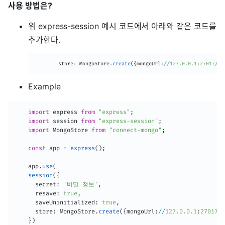
사용 방법은?
위 express-session 예시 코드에서 아래와 같은 코드를
추가한다.
		store
:
 MongoStore
.
create
(
{
mongoUrl
:
/
/
127.0
.0
.1
:
27017
/
we
Example
import
 express 
from
"express"
;
import
 session 
from
"express-session"
;
import
 MongoStore 
from
"connect-mongo"
;
const
 app 
=
express
(
)
;
    app
.
use
(
session
(
{
      secret
:
'비밀 정보'
,
      resave
:
true
,
      saveUninitialized
:
true
,
      store
:
 MongoStore
.
create
(
{
mongoUrl
:
/
/
127.0
.0
.1
:
27017
/
w
}
)