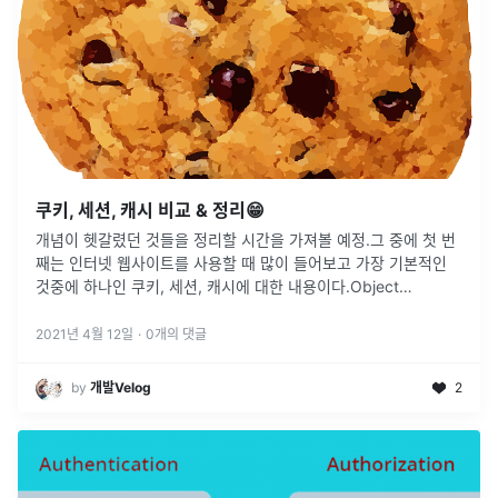
쿠키, 세션, 캐시 비교 & 정리😁
개념이 헷갈렸던 것들을 정리할 시간을 가져볼 예정.그 중에 첫 번
째는 인터넷 웹사이트를 사용할 때 많이 들어보고 가장 기본적인
것중에 하나인 쿠키, 세션, 캐시에 대한 내용이다.Object
detection(객체 검출)은 입력 영상이 주어질 때, 영상 내에 존재하
는 모
...
2021년 4월 12일
·
0
개의 댓글
by
개발Velog
2