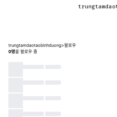
trungtamdao
trungtamdao
trungtamdaotaobinhduong
>
팔로우
0
명
을 팔로우 중