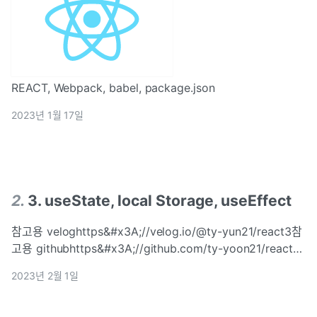
REACT, Webpack, babel, package.json
2023년 1월 17일
2
.
3. useState, local Storage, useEffect
참고용 veloghttps&#x3A;//velog.io/@ty-yun21/react3참
고용 githubhttps&#x3A;//github.com/ty-yoon21/react-
study1commit message : 2. UI & Router \*useState 활용
2023년 2월 1일