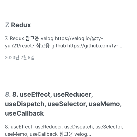
7
.
Redux
7. Redux 참고용 velog https://velog.io/@ty-
yun21/react7 참고용 github https://github.com/ty-
yoon21/react-study1 commit message : 목표 Redux 정
2023년 2월 8일
리 Redux 1.1 미들웨어 : 리덕스로 상태 관리시 우리가
useReducer를 사용할 때 접했던 개념인 리듀서...
8
.
8. useEffect, useReducer,
useDispatch, useSelector, useMemo,
useCallback
8. useEffect, useReducer, useDispatch, useSelector,
useMemo, useCallback 참고용 velog