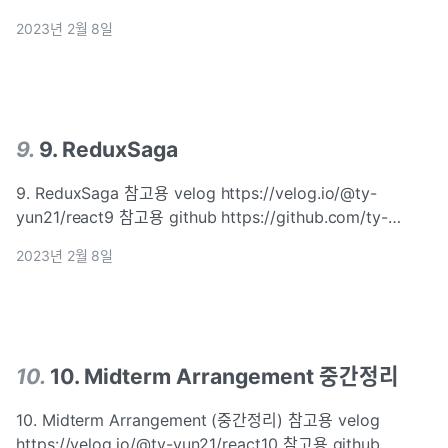
https://velog.io/@ty-yun21/react8 참고용 github
2023년 2월 8일
https://github.com/ty-yoon21/react-study1 commit
message : 목표 useEffec...
9
.
9. ReduxSaga
9. ReduxSaga 참고용 velog https://velog.io/@ty-
yun21/react9 참고용 github https://github.com/ty-
yoon21/react-study1 commit message : 2023/02/08
2023년 2월 8일
redux, redux-saga 목표 redux-saga 정리 redux-saga 1.1
redux-sag...
10
.
10. Midterm Arrangement 중간정리
10. Midterm Arrangement (중간정리) 참고용 velog
https://velog.io/@ty-yun21/react10 참고용 github