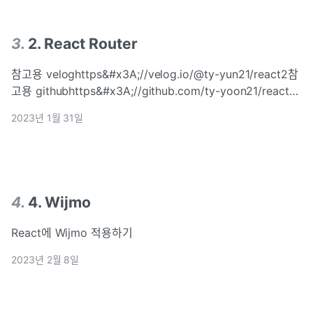
3
.
2. React Router
참고용 veloghttps&#x3A;//velog.io/@ty-yun21/react2참
고용 githubhttps&#x3A;//github.com/ty-yoon21/react-
study1commit message : 2. UI & Router \*material-ui 라
2023년 1월 31일
4
.
4. Wijmo
React에 Wijmo 적용하기
2023년 2월 8일