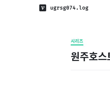
ugrsg074.log
시리즈
원주호스