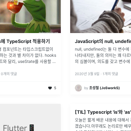
ks에 TypeScript 적용하기
JavaScript의 null, unde
null, undefined는 둘 다 변
는 것과 별 차이가 없다. hooks
나타내지만, 둘의 의미는 꽤 다르다.
트와 달리, useState를 사용할 때
의 심볼이며, 의도를 갖고 변수에 
 사용하지 않아도 타입스크립트가 타
값이 없다는 것을 나타낸다. nul
때문에 생략해도 상관없다.
타입을 확인해 보면 object인걸
0
개의 댓글
2020년 3월 9일
·
1
개의 댓글
5
by
조성철 (JoSworkS)
[TIL] Typescript 'is'와 '
오늘은 짧게 배운 내용에 대해서
겠습니다.아무래도 논리로만 배우