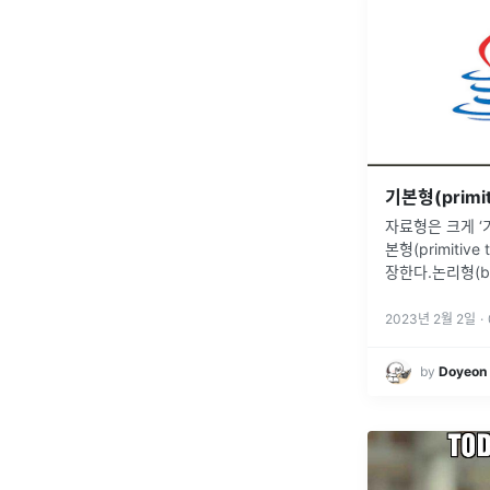
자료형은 크게 ‘
본형(primitiv
장한다.논리형(boo
(byte, short, i
참조형(referen
.
2023년 2월 2일
·
by
Doyeon