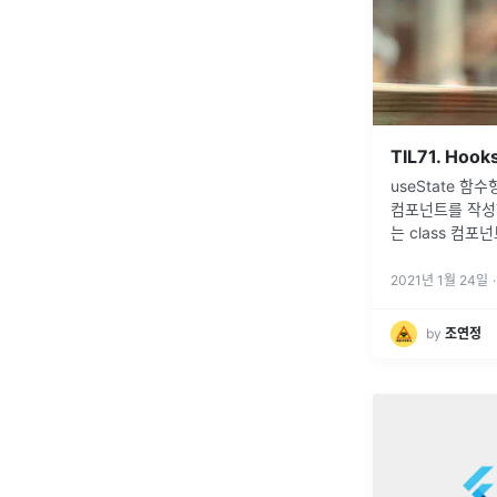
TIL71. Hoo
useState 함수형 컴포넌트는 타입스크립트없이
컴포넌트를 작성하
는 class 컴포넌
Generics를
입을 유추하기 
2021년 1월 24일
·
useStat
...
by
조연정