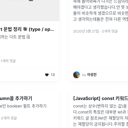
속에 들어와싸가 나가는 느낌이라
해야겠다고 생각했습니다.언 뜻 보면
둘이 비슷하게 생겼으므로 비슷한
고 생각하는데둘은 전혀 다른 역
[Flutter] Dart 문법 정리 🎯 (type / operator / function / null safety)
2020년 5월 27일
·
0
개의 댓글
하는 다트 문법 🗒
1
개의 댓글
13
by
이성진
olumn을 추가하기
[JavaScript] const 키워
se인 boolean 필트 추가하기
const는 상수(변하지 않는 값)
다.const의 특징은 대부분 let과 
키워드 글 참조)let은 재할당이 자
0
개의 댓글
는 재할당이 금지됩니다.주의할 점은