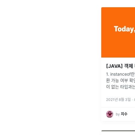
[JAVA] 객체 
1. instance
환 가능 여부 확인 
이 없는 타입과는
가 아니면 비교 
에서만 성립하기
2021년 8월 3일
·
이 성립
...
by
지수