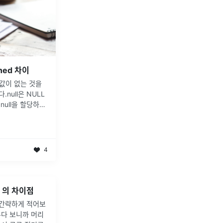
fined 차이
수에 값이 없는 것을
null은 NULL
null을 할당하여
l이 할당된 변수의
 확인할 수
...
4
as' 의 차이점
 간략하게 적어보
다 보니까 머리