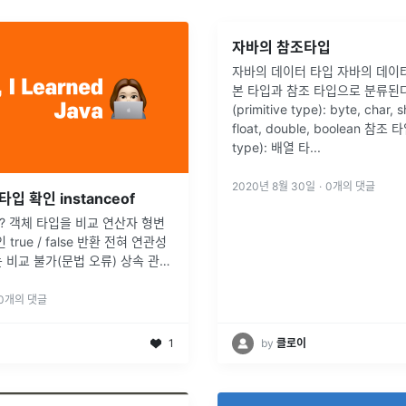
자바의 참조타입
자바의 데이터 타입 자바의 데이터
본 타입과 참조 타입으로 분류된다
(primitive type): byte, char, sh
float, double, boolean 참조 타
type): 배열 타
...
2020년 8월 30일
·
0
개의 댓글
타입 확인 instanceof
of란? 객체 타입을 비교 연산자 형변
true / false 반환 전혀 연관성
 비교 불가(문법 오류) 상속 관계
자체가 불가함 다형성은 상속 관계
 때문에 객체 타입 비교도 다형성
0
개의 댓글
1
by
클로이