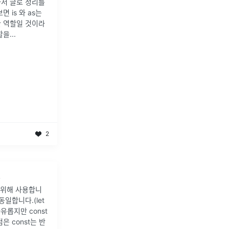
서 글로 정리를
 is 와 as는
 역할일 것이라
할을
...
2
드
을 위해 사용합니
동일합니다.(let
유롭지만 const
 const는 반