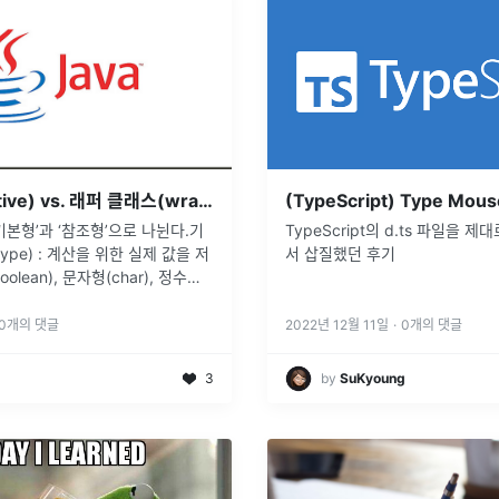
기본형(primitive) vs. 래퍼 클래스(wrapper class)
기본형’과 ‘참조형’으로 나뉜다.기
TypeScript의 d.ts 파일을 제
e type) : 계산을 위한 실제 값을 저
서 삽질했던 후기
lean), 문자형(char), 정수형
nt, long), 실수형(float, double)
..
0
개의 댓글
2022년 12월 11일
·
0
개의 댓글
3
by
SuKyoung