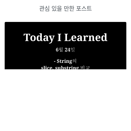
관심 있을 만한 포스트
TIL 6월 24일 - slice, substring 비교
String의 slice, substring 비교 공통점 start와 stop이 같으면
empty string을 반환 자를 때 stop index는 제외한다. start,
stop 둘 중 하나가 string의 length보다 크면, 대신 string의
length를 사용한다. 차이점 slice start가 stop보다 크면...
2019년 6월 24일
·
0
개의 댓글