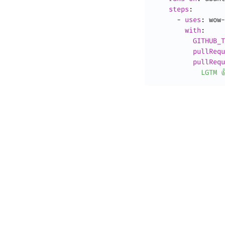
steps
:
-
uses
:
 wow
-
with
:
GITHUB_T
pullRequ
pullRequ
            LGTM 