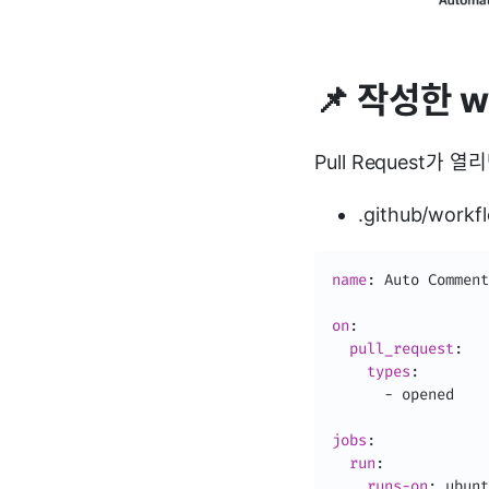
📌 작성한 w
Pull Request가
.github/work
name
:
 Auto Comment

on
:
pull_request
:
types
:
-
 opened

jobs
:
run
:
runs-on
:
 ubunt