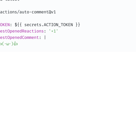
actions/auto
-
comment@v1

OKEN
:
 $
{
{
 secrets.ACTION_TOKEN 
}
}
estOpenedReactions
:
'+1'
estOpenedComment
:
|
(･ω･)👍