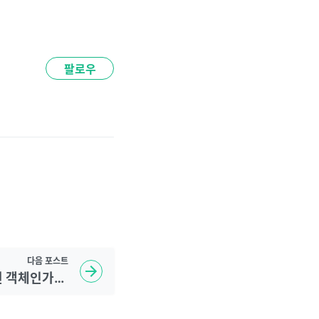
팔로우
다음
포스트
String은 왜, 어떻게 불변 객체인가요? String Constant Pool