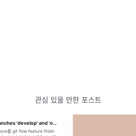
관심 있을 만한 포스트
git flow / Branches 'develop' and 'origin/develop' have diverged.
e를 git flow feature finish