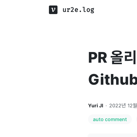
ur2e.log
PR 올
Github
Yuri JI
·
2022년 12
auto comment