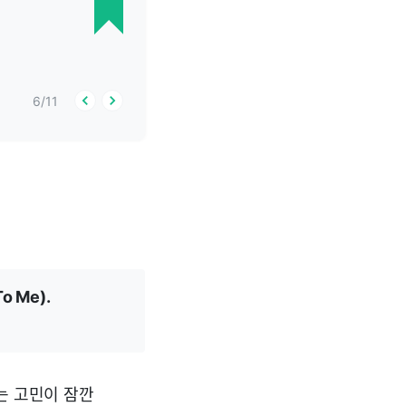
6
/
11
 Me).
는 고민이 잠깐