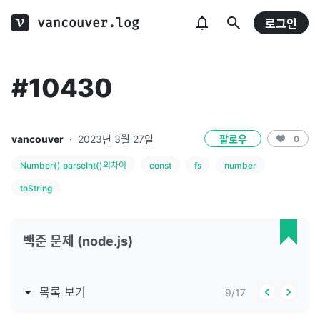
vancouver.log
로그인
#10430
vancouver
·
2023년 3월 27일
팔로우
0
Number() parseInt()의차이
const
fs
number
toString
백준 문제 (node.js)
목록 보기
9
/
17