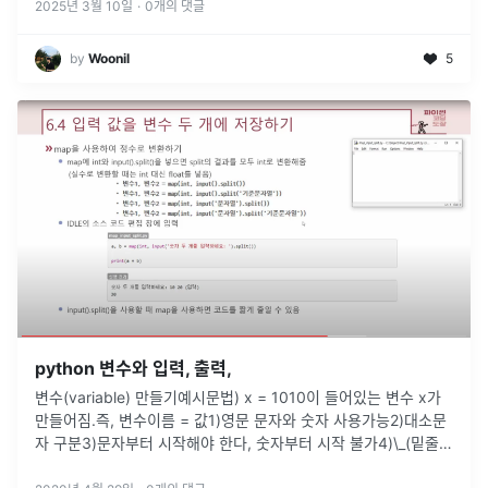
2025년 3월 10일
·
0
개의 댓글
by
Woonil
5
python 변수와 입력, 출력,
변수(variable) 만들기예시문법) x = 1010이 들어있는 변수 x가
만들어짐.즉, 변수이름 = 값1)영문 문자와 숫자 사용가능2)대소문
자 구분3)문자부터 시작해야 한다, 숫자부터 시작 불가4)\_(밑줄)
로 시작할 수 있다5)특수문자(+,-,/,$,@,% 등)은
...