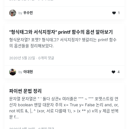
by
우수민
1
"형식태그와 서식지정자" printf 함수의 옵션 알아보기
형식문자열? 포맷? 형식태그? 서식지정자? 헷갈리는 printf 함수
의 옵션들을 정리해보았다.
2020년 5월 22일
·
0
개의 댓글
by
이대현
4
파이썬 문법 정리
문자열 문자열은 " ' 둘다 상관x 여러줄은 """ ~ """ 포맷스트링 연
산자 boolean 맨앞 대문자 주의 x= True y= False 논리 and, or,
not 비트 &, |, ^ (xor, 서로 다를때 1), > (x ** y) x의 y 제곱 반복
문 f
...