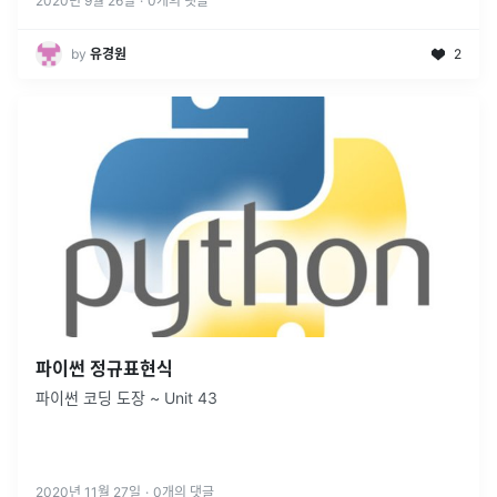
2020년 9월 26일
·
0
개의 댓글
by
유경원
2
파이썬 정규표현식
파이썬 코딩 도장 ~ Unit 43
2020년 11월 27일
·
0
개의 댓글