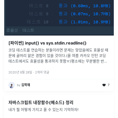
[파이썬] input() vs sys.stdin.readline()
코딩 테스트를 연습하는 분들이라면 문제는 맞았음에도 효율성 때
문에 골머리 앓은 경험이 있을 것이다.(올 여름 카카오 인턴 코딩
테스트에서도 효율성을 통과하지 못함ㅠ)평소에는 무분별한 반복
문, element에 대한 연산 시간의 초과 등이 주된 원인이었는데 이
번에는 아무
...
2020년 8월 28일
·
2
개의 댓글
by
김학재
7
자바스크립트 내장함수(메소드) 정리
내가 뭘 어떻게 가지고 올 수 있는지 기억하자!