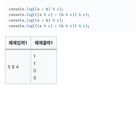
console
.
log
(
(
a 
+
 b
)
%
 c
)
;
console
.
log
(
(
(
a 
%
 c
)
+
(
b 
%
 c
)
)
%
 c
)
;
console
.
log
(
(
a 
*
 b
)
%
 c
)
;
console
.
log
(
(
(
a 
%
 c
)
*
(
b 
%
 c
)
)
%
 c
)
;
예제입력1
예제출력1
1
1
5 8 4
0
0