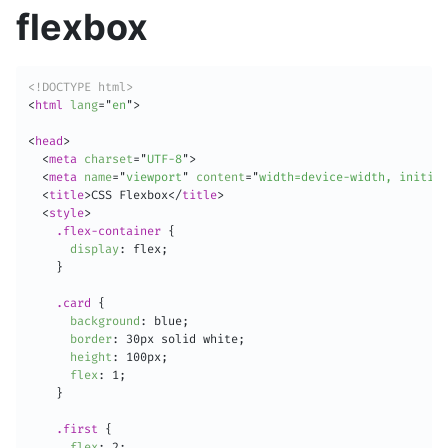
flexbox
<!DOCTYPE html>
<
html
lang
=
"
en
"
>
<
head
>
<
meta
charset
=
"
UTF-8
"
>
<
meta
name
=
"
viewport
"
content
=
"
width=device-width, initial
<
title
>
CSS Flexbox
</
title
>
<
style
>
.flex-container
{
display
:
 flex
;
}
.card
{
background
:
 blue
;
border
:
 30px solid white
;
height
:
 100px
;
flex
:
 1
;
}
.first
{
flex
:
 2
;