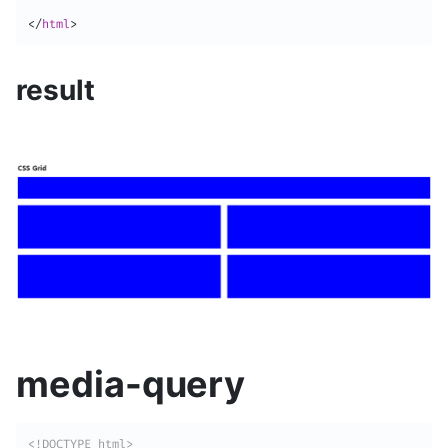
</
html
>
result
media-query
<!DOCTYPE html>