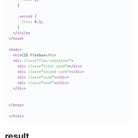
}
.second
{
flex
:
 0.5
;
}
</
style
>
</
head
>
<
body
>
<
h1
>
CSS Flexbox
</
h1
>
<
div
class
=
"
flex-container
"
>
<
div
class
=
"
first card
"
>
</
div
>
<
div
class
=
"
second card
"
>
</
div
>
<
div
class
=
"
card
"
>
</
div
>
<
div
class
=
"
card
"
>
</
div
>
</
div
>
</
body
>
</
html
>
result