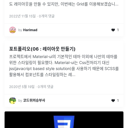
도 레이아웃을 만들 수 있지만, 이번에는 Grid를 이용해보겠습니
다.Live Demo 👈 우리가 작업할 레이아웃을 미리 확인할 수 있습
니다.
2022년 11월 15일
·
0
개의 댓글
by
Harimad
1
포트폴리오(06 : 레이아웃 만들기)
프로젝트에서 Material-ui의 기본적인 테마 이외에 나만의 테마를
위한 스타일링이 필요했다. Material-ui는 Css전처리기 대신
jss(javacript based style solution)을 사용하기 때문에 SCSS를
활용해서 컴포넌트를 스타일링하는 레
...
2020년 5월 19일
·
0
개의 댓글
by
코드위의승부사
1