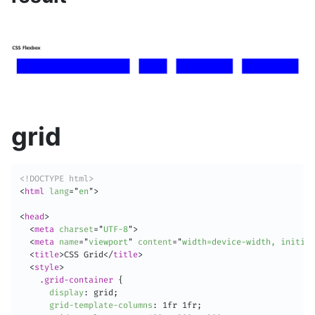
grid
<!DOCTYPE html>
<
html
lang
=
"
en
"
>
<
head
>
<
meta
charset
=
"
UTF-8
"
>
<
meta
name
=
"
viewport
"
content
=
"
width=device-width, initial
<
title
>
CSS Grid
</
title
>
<
style
>
.grid-container
{
display
:
 grid
;
grid-template-columns
:
 1fr 1fr
;