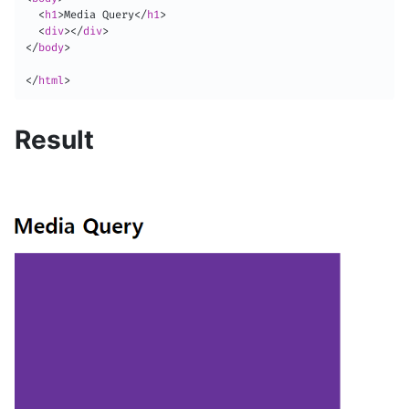
<
h1
>
Media Query
</
h1
>
<
div
>
</
div
>
</
body
>
</
html
>
Result