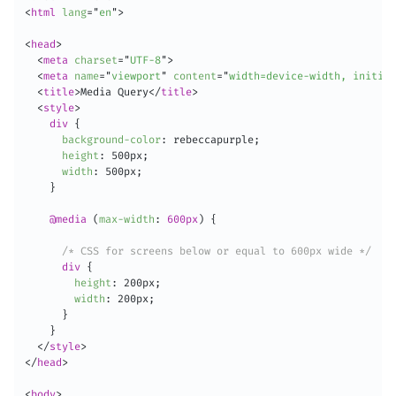
<
html
lang
=
"
en
"
>
<
head
>
<
meta
charset
=
"
UTF-8
"
>
<
meta
name
=
"
viewport
"
content
=
"
width=device-width, initial
<
title
>
Media Query
</
title
>
<
style
>
div
{
background-color
:
 rebeccapurple
;
height
:
 500px
;
width
:
 500px
;
}
@media
(
max-width
:
 600px
)
{
/* CSS for screens below or equal to 600px wide */
div
{
height
:
 200px
;
width
:
 200px
;
}
}
</
style
>
</
head
>
<
body
>