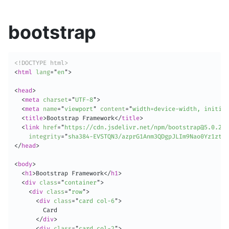
bootstrap
<!DOCTYPE html>
<
html
lang
=
"
en
"
>
<
head
>
<
meta
charset
=
"
UTF-8
"
>
<
meta
name
=
"
viewport
"
content
=
"
width=device-width, initial
<
title
>
Bootstrap Framework
</
title
>
<
link
href
=
"
https://cdn.jsdelivr.net/npm/bootstrap@5.0.2/d
integrity
=
"
sha384-EVSTQN3/azprG1Anm3QDgpJLIm9Nao0Yz1ztcQ
</
head
>
<
body
>
<
h1
>
Bootstrap Framework
</
h1
>
<
div
class
=
"
container
"
>
<
div
class
=
"
row
"
>
<
div
class
=
"
card col-6
"
>
        Card

</
div
>
<
div
class
=
"
card col-2
"
>