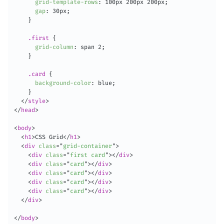
grid-template-rows
:
 100px 200px 200px
;
gap
:
 30px
;
}
.first
{
grid-column
:
 span 2
;
}
.card
{
background-color
:
 blue
;
}
</
style
>
</
head
>
<
body
>
<
h1
>
CSS Grid
</
h1
>
<
div
class
=
"
grid-container
"
>
<
div
class
=
"
first card
"
>
</
div
>
<
div
class
=
"
card
"
>
</
div
>
<
div
class
=
"
card
"
>
</
div
>
<
div
class
=
"
card
"
>
</
div
>
<
div
class
=
"
card
"
>
</
div
>
</
div
>
</
body
>