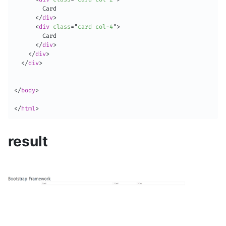
        Card

</
div
>
<
div
class
=
"
card col-4
"
>
        Card

</
div
>
</
div
>
</
div
>
</
body
>
</
html
>
result