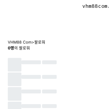
vhm88com
vhm88com
VHM88 Com
>
팔로워
0
명
의 팔로워