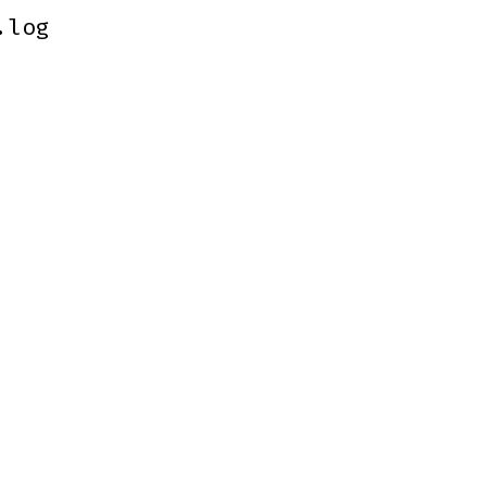
.log
.log