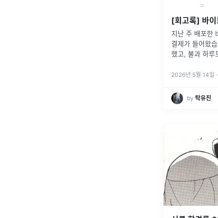
지난 주 배포한
결제가 들어왔습
했고, 불과 하루
생겼습니다.그런데
이터 안에 자세
2026년 5월 14일
·
깅을 부실하게 
by
탁유진