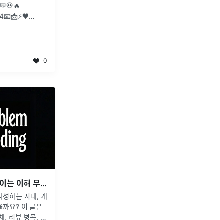
💬💀🔥
4📧📩⚡🖤
l.com
0
[번역] 에이전트 코딩에서 쌓이는 이해 부채
작성하는 시대, 개
을까요? 이 글은
, 리뷰 병목, 그