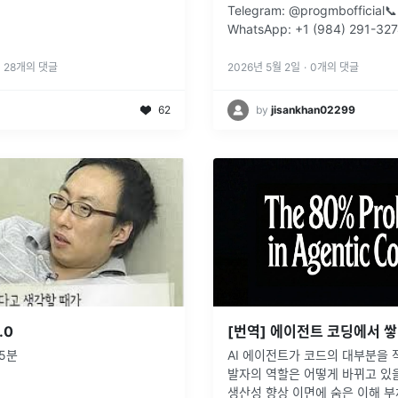
Telegram: @progmbofficial📞
WhatsApp: +1 (984) 291-327
Email: progmb.contact@gmai
28
개의 댓글
2026년 5월 2일
·
0
개의 댓글
62
by
jisankhan02299
.0
45분
AI 에이전트가 코드의 대부분을 
발자의 역할은 어떻게 바뀌고 있
생산성 향상 이면에 숨은 이해 부채