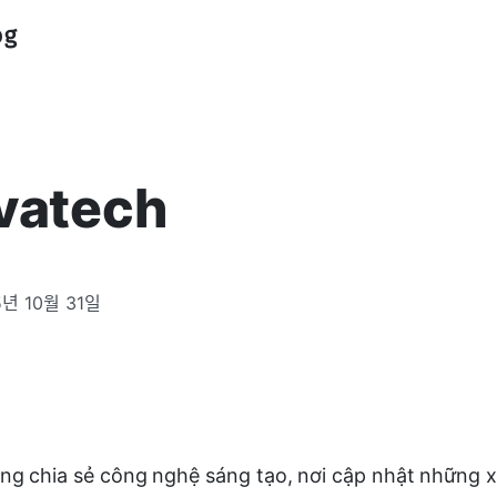
og
vatech
5년 10월 31일
ang chia sẻ công nghệ sáng tạo, nơi cập nhật những x