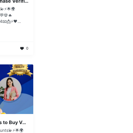
Best 6 Platforms to Purchase Verified Wepay Accounts with ...
💫⚡️🌟🌍
💬💀🔥
4📧📩⚡🖤
.com🌐💻🕶️🚀
0
7 Most Popular Platforms to Buy Verified eBay Seller ...
unts💫⚡️🌟🌍