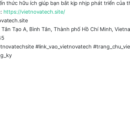
n thức hữu ích giúp bạn bắt kịp nhịp phát triển của th
c:
https://vietnovatech.site/
vatech.site
6, Tân Tạo A, Bình Tân, Thành phố Hồ Chí Minh, Vietn
45
etnovatechsite #link_vao_vietnovatech #trang_chu_vi
ng_ky