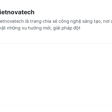
ietnovatech
ietnovatech là trang chia sẻ công nghệ sáng tạo, nơi 
hật những xu hướng mới, giải pháp đột 