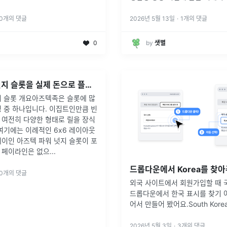
리고 “오케스트레이터”로 변해가
할을 다룹니다.
0
개의 댓글
2026년 5월 13일
·
1
개의 댓글
0
by
샛별
아즈텍 파워 넛지 슬롯을 실제 돈으로 플레이하거나 데모를 무료로 플레이하세요
지 슬롯 개요아즈텍족은 슬롯에 많
 중 하나입니다. 이집트인만큼 빈
 여전히 다양한 형태로 릴을 장식
여기에는 이례적인 6x6 레이아웃
이인 아즈텍 파워 넛지 슬롯이 포
 페이라인은 없으
...
0
개의 댓글
외국 사이트에서 회원가입할 때 
드롭다운에서 한국 표시를 찾기 
어서 만들어 봤어요.South Kor
Korea South, 또는 Republic o
한 선택지가 있어서 한 번에 찾기
2026년 5월 3일
·
3
개의 댓글