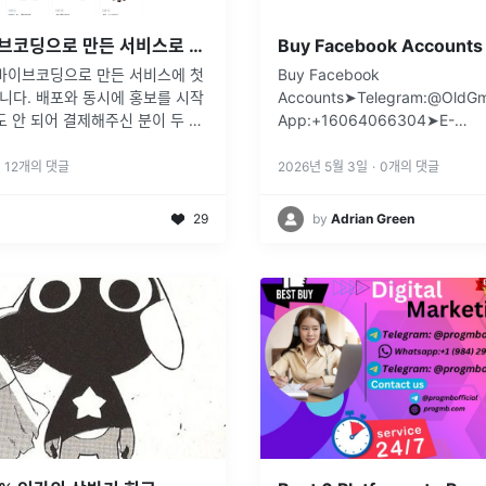
[회고록] 바이브코딩으로 만든 서비스로 첫 수익을 만들었습니다 — 1편: 이벤트 트래킹
 바이브코딩으로 만든 서비스에 첫
Buy Facebook
니다. 배포와 동시에 홍보를 시작
Accounts➤Telegram:@OldGm
도 안 되어 결제해주신 분이 두 명
App:+16064066304➤E-
 정작 그 두 건은 제 트래킹 데
mail:support@oldgmailusa.co
히 잡히지 않았습니다😭이벤트 태
mailusa.com/product/buy-fa
12
개의 댓글
2026년 5월 3일
·
0
개의 댓글
짜둔 탓에,
...
29
by
Adrian Green