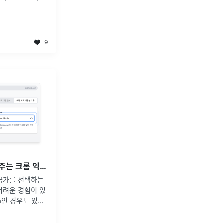
는 엔지니어의 역
9
드롭다운에서 Korea를 찾아주는 크롬 익스텐션
국가를 선택하는
어려운 경험이 있
ea인 경우도 있고,
f Korea 등 다양
 어렵다는 문제를