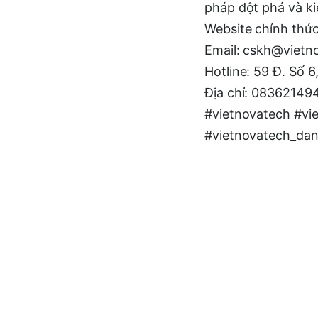
pháp đột phá và kiế
Website chính thứ
Email: cskh@vietno
Hotline: 59 Đ. Số 
Địa chỉ: 08362149
#vietnovatech #vi
#vietnovatech_da