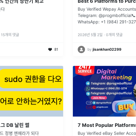
% 인간의 상반기 회고
들다
Buy Verified Wepay Accounts
Telegram: @progmbofficial📞
WhatsApp: +1 (984) 291-327
Email: progmb.contact@gmail
Visit
...
15
개의 댓글
2026년 5월 2일
·
0
개의 댓글
81
by
jisankhan02299
그 DB 날린 썰
드 정병 멘헤라가 되다
Buy Verified eBay Seller Acco