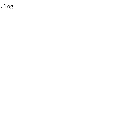
n.log
n.log