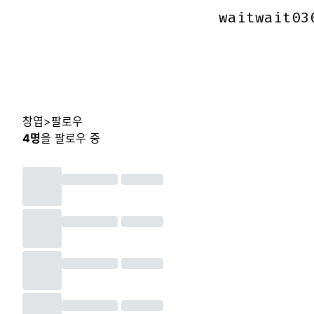
waitwait03
waitwait03
창엽
>
팔로우
4
명
을 팔로우 중