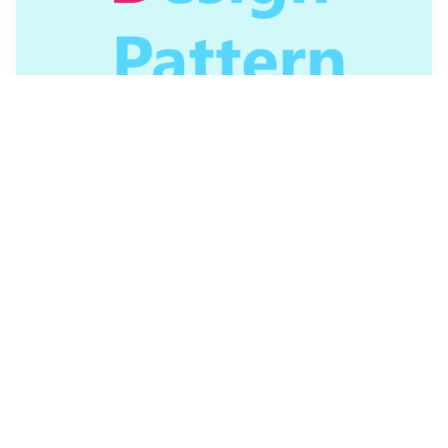
디자인 패턴 개념과 종류
💻 우리가 기능구현을 할 때 실제로 모든 케이스가 이렇게 미리 알
려진 디자인패턴에 들어맞을리는 없지만, 그래도 어느정도 '교과
서' 같이 정의되고 분류된 패턴들이다.이번에는 개념과 종류에 대
해 정리하고, 다음에 구체적인 예시 방법에 대해 공부하고 고민해
야 겠다.
2021년 3월 12일
·
1
개의 댓글
by
💜poiuyy0420
21