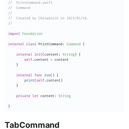
//  PrintCommand.swift
//  Command
//
//  Created by Choiwansik on 2023/01/16.
//
import
Foundation
internal
class
PrintCommand
:
Command
{
internal
init
(
content
:
String
)
{
self
.
content 
=
 content

}
internal
func
run
(
)
{
print
(
self
.
content
)
}
private
let
 content
:
String
}
TabCommand