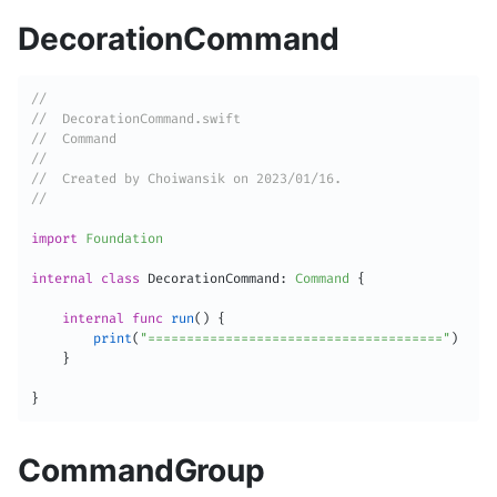
DecorationCommand
//
//  DecorationCommand.swift
//  Command
//
//  Created by Choiwansik on 2023/01/16.
//
import
Foundation
internal
class
DecorationCommand
:
Command
{
internal
func
run
(
)
{
print
(
"======================================"
)
}
}
CommandGroup