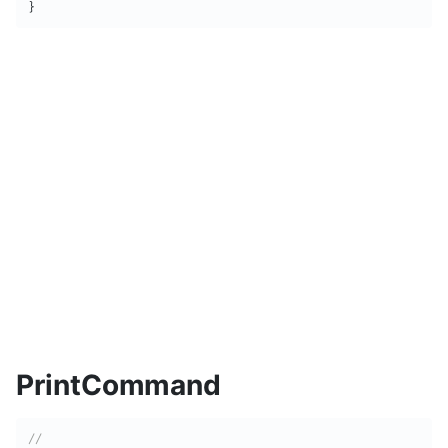
}
PrintCommand
//