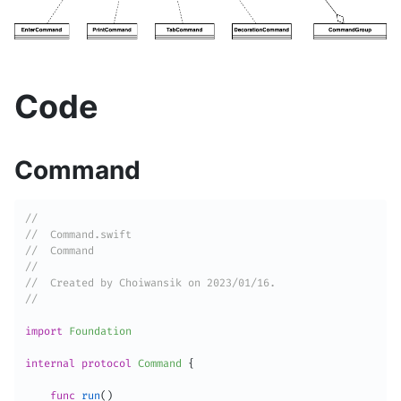
Code
Command
//
//  Command.swift
//  Command
//
//  Created by Choiwansik on 2023/01/16.
//
import
Foundation
internal
protocol
Command
{
func
run
(
)