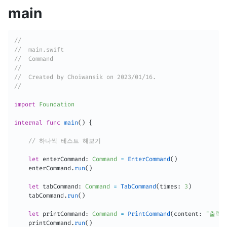
main
//
//  main.swift
//  Command
//
//  Created by Choiwansik on 2023/01/16.
//
import
Foundation
internal
func
main
(
)
{
// 하나씩 테스트 해보기
let
 enterCommand
:
Command
=
EnterCommand
(
)
    enterCommand
.
run
(
)
let
 tabCommand
:
Command
=
TabCommand
(
times
:
3
)
    tabCommand
.
run
(
)
let
 printCommand
:
Command
=
PrintCommand
(
content
:
"출력해
    printCommand
.
run
(
)