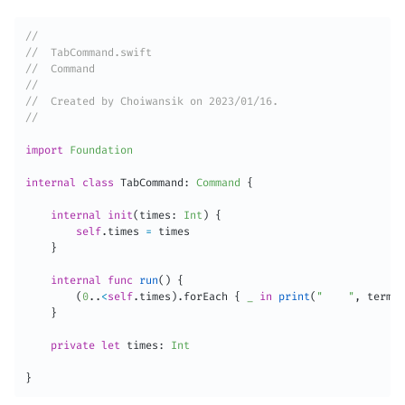
//
//  TabCommand.swift
//  Command
//
//  Created by Choiwansik on 2023/01/16.
//
import
Foundation
internal
class
TabCommand
:
Command
{
internal
init
(
times
:
Int
)
{
self
.
times 
=
 times

}
internal
func
run
(
)
{
(
0
.
.
<
self
.
times
)
.
forEach 
{
_
in
print
(
"    "
,
 termin
}
private
let
 times
:
Int
}