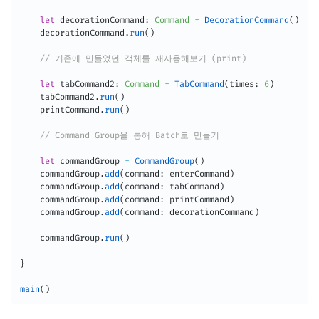
let
 decorationCommand
:
Command
=
DecorationCommand
(
)
    decorationCommand
.
run
(
)
// 기존에 만들었던 객체를 재사용해보기 (print)
let
 tabCommand2
:
Command
=
TabCommand
(
times
:
6
)
    tabCommand2
.
run
(
)
    printCommand
.
run
(
)
// Command Group을 통해 Batch로 만들기
let
 commandGroup 
=
CommandGroup
(
)
    commandGroup
.
add
(
command
:
 enterCommand
)
    commandGroup
.
add
(
command
:
 tabCommand
)
    commandGroup
.
add
(
command
:
 printCommand
)
    commandGroup
.
add
(
command
:
 decorationCommand
)
    commandGroup
.
run
(
)
}
main
(
)