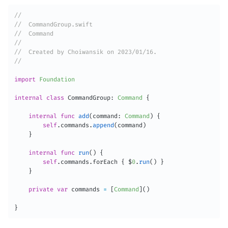
//
//  CommandGroup.swift
//  Command
//
//  Created by Choiwansik on 2023/01/16.
//
import
Foundation
internal
class
CommandGroup
:
Command
{
internal
func
add
(
command
:
Command
)
{
self
.
commands
.
append
(
command
)
}
internal
func
run
(
)
{
self
.
commands
.
forEach 
{
 $
0
.
run
(
)
}
}
private
var
 commands 
=
[
Command
]
(
)
}