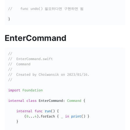
//    func undo() 필요하다면 구현하면 됨
}
EnterCommand
//
//  EnterCommand.swift
//  Command
//
//  Created by Choiwansik on 2023/01/16.
//
import
Foundation
internal
class
EnterCommand
:
Command
{
internal
func
run
(
)
{
(
0
.
.
.
4
)
.
forEach 
{
_
in
print
(
)
}
}