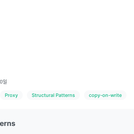
10일
Proxy
Structural Patterns
copy-on-write
terns