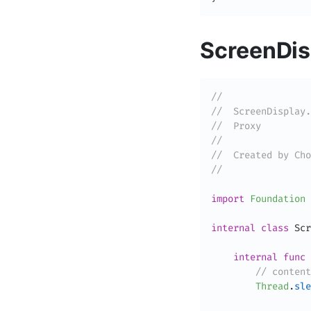
ScreenDis
//
//  ScreenDisplay.
//  Proxy
//
//  Created by Cho
//
import
Foundation
internal
class
Scr
internal
func
// con
Thread
.
sle