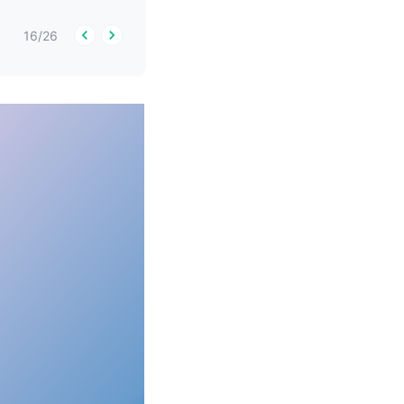
16
/
26